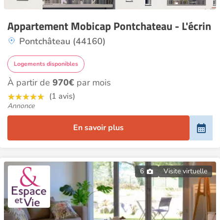
Appartement Mobicap Pontchateau - L'écrin
Pontchâteau (44160)
Logements disponibles
À partir de
970€
par mois
(1 avis)
Annonce
En savoir plus
6
Visite virtuelle