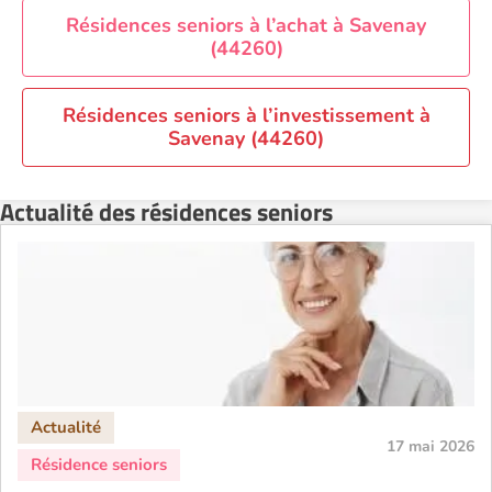
Résidence senior à la location Reims
Résidences seniors à l’achat à Savenay
(44260)
Résidence senior à la location Rennes
Résidence senior à la location Strasbourg
Résidences seniors à l’investissement à
Résidence senior à la location Toulouse
Savenay (44260)
Recherche par ville
Actualité des résidences seniors
17 mai 2026