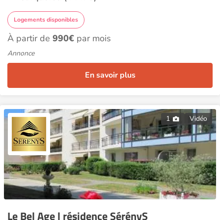
Logements disponibles
À partir de
990€
par mois
Annonce
En savoir plus
1
Vidéo
Le Bel Age | résidence SérényS