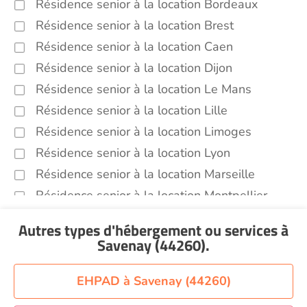
Résidence senior à la location Bordeaux
Résidence senior à la location Brest
Résidence senior à la location Caen
Résidence senior à la location Dijon
Résidence senior à la location Le Mans
Résidence senior à la location Lille
Résidence senior à la location Limoges
Résidence senior à la location Lyon
Résidence senior à la location Marseille
Résidence senior à la location Montpellier
Résidence senior à la location Montélimar
Autres types d'hébergement ou services
à
Résidence senior à la location Nantes
Savenay (44260)
.
Résidence senior à la location Nîmes
Résidence senior à la location Orléans
EHPAD à Savenay (44260)
Résidence senior à la location Perpignan