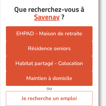
Que recherchez-vous à
Bouaye (44830)
Savenay
?
Guérande (44350)
Haute-Goulaine (44115)
Herbignac (44410)
EHPAD - Maison de retraite
La Baule-Escoublac (44500)
Le Pouliguen (44510)
Résidence seniors
Orvault (44700)
Plessé (44630)
Habitat partagé - Colocation
Saint-Nazaire (44600)
Treillières (44119)
Maintien à domicile
ou
Je recherche un emploi