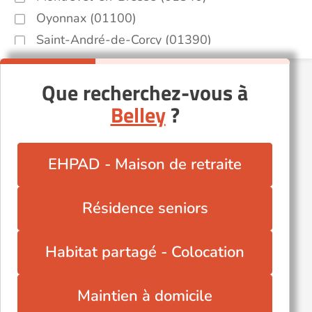
Oyonnax (01100)
Saint-André-de-Corcy (01390)
Saint-Genis-Pouilly (01630)
Saint-Laurent-sur-Saône (01750)
Que recherchez-vous à
Saint-Trivier-sur-Moignans (01990)
Belley
?
Saint-Étienne-sur-Chalaronne (01140)
Thoiry (01710)
EHPAD - Maison de retraite
Valserhône (01200)
Villereversure (01250)
Résidence seniors
Autres villes du département
Béligneux (01360)
Habitat partagé - Colocation
Hauteville-Lompnes (01110)
Neuville-les-Dames (01400)
Maintien à domicile