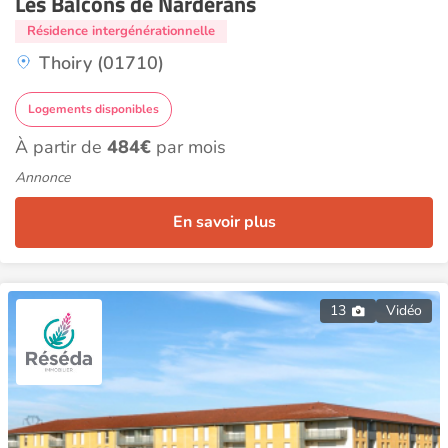
Les Balcons de Narderans
Résidence intergénérationnelle
Thoiry (01710)
Logements disponibles
À partir de
484€
par mois
Annonce
En savoir plus
13
Vidéo