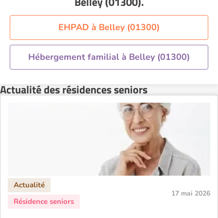
Belley (01300)
.
Residence service senior Nantes
Residence service senior Nîmes
EHPAD à Belley (01300)
Residence service senior Orléans
Residence service senior Perpignan
Hébergement familial à Belley (01300)
Residence service senior Rennes
Actualité des résidences seniors
Residence service senior Strasbourg
Residence service senior Toulouse
Recherche par ville
17 mai 2026