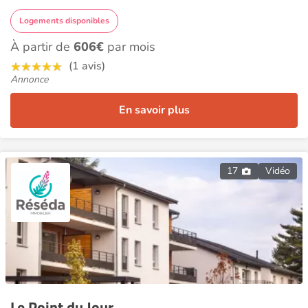
Logements disponibles
À partir de
606€
par mois
(1 avis)
Annonce
En savoir plus
17
Vidéo
Le Point du Jour