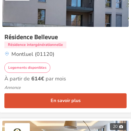
Résidence Bellevue
Résidence intergénérationnelle
Montluel (01120)
Logements disponibles
À partir de
614€
par mois
Annonce
En savoir plus
20