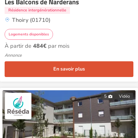
Les Balcons de Narderans
Résidence intergénérationnelle
Thoiry (01710)
Logements disponibles
À partir de
484€
par mois
Annonce
En savoir plus
5
Vidéo