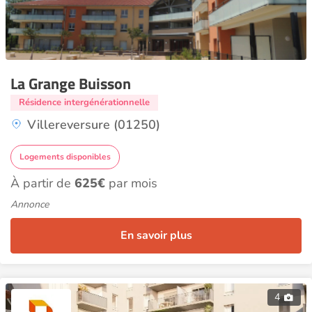
La Grange Buisson
Résidence intergénérationnelle
Villereversure (01250)
Logements disponibles
À partir de
625€
par mois
Annonce
En savoir plus
4