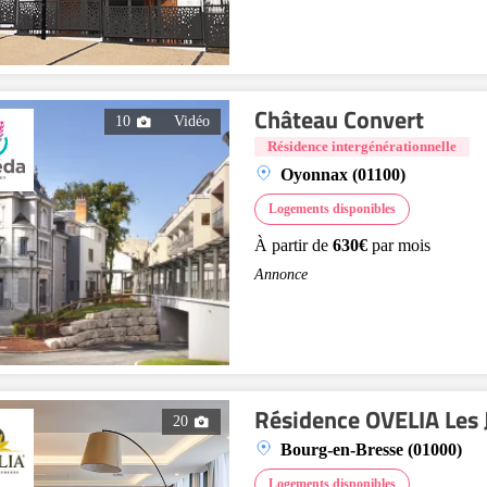
Château Convert
10
Vidéo
Résidence intergénérationnelle
Oyonnax (01100)
Logements disponibles
À partir de
630€
par mois
Annonce
Résidence OVELIA Les J
20
Bourg-en-Bresse (01000)
Logements disponibles