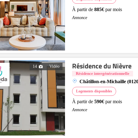
À partir de
885€
par mois
Annonce
Résidence du Nièvre
14
Vidéo
Résidence intergénérationnelle
Châtillon-en-Michaille (012
Logements disponibles
À partir de
590€
par mois
Annonce