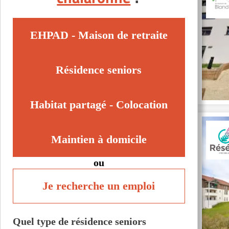
Villereversure (01250)
Autres villes du département
EHPAD - Maison de retraite
Cessy (01170)
Neuville-les-Dames (01400)
Résidence seniors
Romans (01400)
Habitat partagé - Colocation
Maintien à domicile
ou
Je recherche un emploi
Quel type de résidence seniors