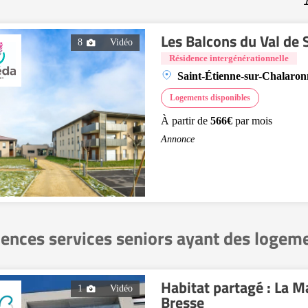
1
Les Balcons du Val de
8
Vidéo
Résidence intergénérationnelle
Saint-Étienne-sur-Chalaron
Logements disponibles
À partir de
566€
par mois
Annonce
ences services seniors ayant des logem
Habitat partagé : La 
1
Vidéo
Bresse