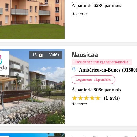
À partir de
628€
par mois
Annonce
Nausicaa
15
Vidéo
Résidence intergénérationnelle
Ambérieu-en-Bugey (01500
Logements disponibles
À partir de
606€
par mois
(1 avis)
Annonce