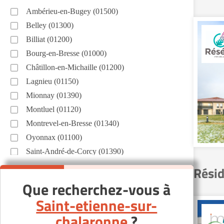
Ambérieu-en-Bugey (01500)
Belley (01300)
Billiat (01200)
Bourg-en-Bresse (01000)
Châtillon-en-Michaille (01200)
Lagnieu (01150)
Mionnay (01390)
Montluel (01120)
Montrevel-en-Bresse (01340)
Oyonnax (01100)
Saint-André-de-Corcy (01390)
Saint-Genis-Pouilly (01630)
Résid
Saint-Laurent-sur-Saône (01750)
Que recherchez-vous à
Saint-Trivier-sur-Moignans (01990)
Saint-etienne-sur-
Thoiry (01710)
chalaronne
?
Valserhône (01200)