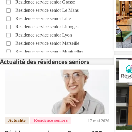
Residence service senior Grasse
Residence service senior Le Mans
Residence service senior Lille
Residence service senior Limoges
Residence service senior Lyon
Residence service senior Marseille
Residence service senior Montpellier
Actualité des résidences seniors
Residence service senior Montélimar
Residence service senior Nantes
Residence service senior Nîmes
Residence service senior Orléans
Residence service senior Perpignan
Residence service senior Rennes
Residence service senior Strasbourg
Residence service senior Toulouse
17 mai 2026
Recherche par ville