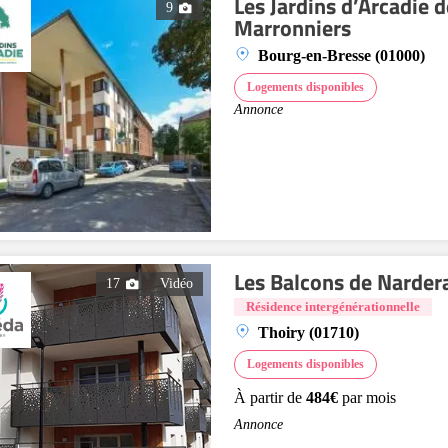
Les Jardins d’Arcadie 
9
Marronniers
Bourg-en-Bresse (01000)
Logements disponibles
Annonce
Les Balcons de Narder
17
Vidéo
Résidence intergénérationnelle
Thoiry (01710)
Logements disponibles
À partir de
484€
par mois
Annonce