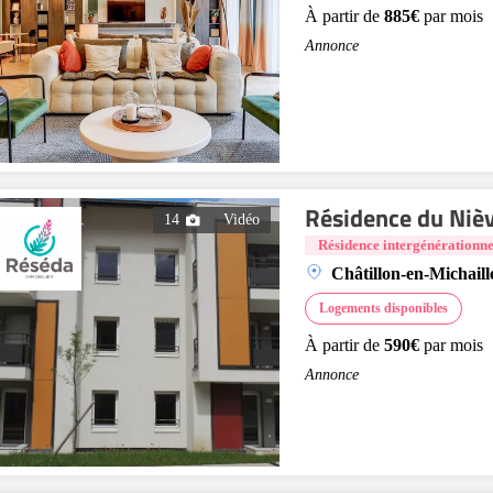
À partir de
885€
par mois
Annonce
Résidence du Niè
14
Vidéo
Résidence intergénérationne
Châtillon-en-Michaill
Logements disponibles
À partir de
590€
par mois
Annonce