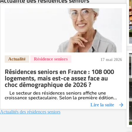
Actualité des résidences seniors
Residence service senior Nantes
Residence service senior Nîmes
Residence service senior Orléans
Residence service senior Perpignan
Residence service senior Rennes
Residence service senior Strasbourg
Residence service senior Toulouse
17 mai 2026
Recherche par ville
Résidences seniors en France : 108 000
logements, mais est-ce assez face au
choc démographique de 2026 ?
Le secteur des résidences seniors affiche une
croissance spectaculaire. Selon la première édition...
Lire la suite
Actualités des résidences seniors