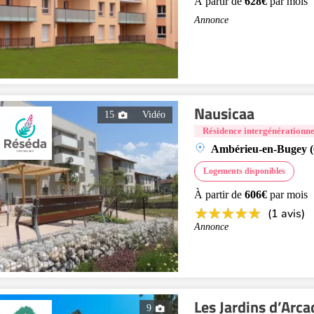
À partir de
628€
par mois
Annonce
Nausicaa
15
Vidéo
Résidence intergénérationne
Ambérieu-en-Bugey (
Logements disponibles
À partir de
606€
par mois
(1 avis)
Annonce
Les Jardins d’Arca
9