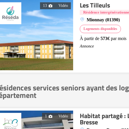
Les Tilleuls
13
Vidéo
Résidence intergénérationne
Mionnay (01390)
Logements disponibles
À partir de
573€
par mois
Annonce
ésidences services seniors ayant des lo
épartement
Habitat partagé :
1
Vidéo
Bresse