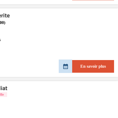
rite
00)
s
En savoir plus
iat
lle