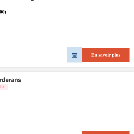
00)
En savoir plus
rderans
lle