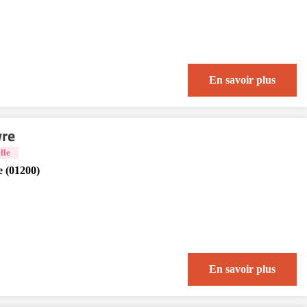
En savoir plus
vre
lle
e (01200)
En savoir plus