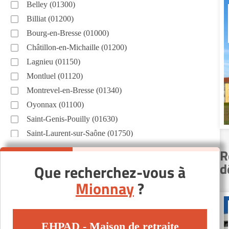
Belley (01300)
Billiat (01200)
Bourg-en-Bresse (01000)
Châtillon-en-Michaille (01200)
Lagnieu (01150)
Montluel (01120)
Montrevel-en-Bresse (01340)
Oyonnax (01100)
Saint-Genis-Pouilly (01630)
Saint-Laurent-sur-Saône (01750)
Saint-Trivier-sur-Moignans (01990)
R
Saint-Étienne-sur-Chalaronne (01140)
d
Que recherchez-vous à
Thoiry (01710)
Mionnay
?
Valserhône (01200)
Villereversure (01250)
Autres villes du département
EHPAD - Maison de retraite