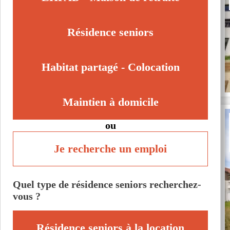
Cessy (01170)
Neuville-les-Dames (01400)
Résidence seniors
Ornex (01210)
Romans (01400)
Habitat partagé - Colocation
Maintien à domicile
ou
Je recherche un emploi
Quel type de résidence seniors recherchez-
vous ?
Résidence seniors à la location