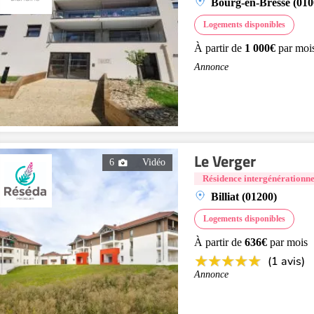
Bourg-en-Bresse (010
Logements disponibles
À partir de
1 000€
par moi
Annonce
Le Verger
6
Vidéo
Résidence intergénérationne
Billiat (01200)
Logements disponibles
À partir de
636€
par mois
(1 avis)
Annonce