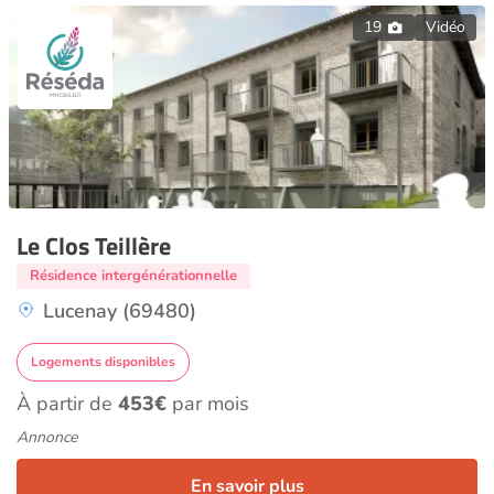
19
Vidéo
Le Clos Teillère
Résidence intergénérationnelle
Lucenay (69480)
Logements disponibles
À partir de
453€
par mois
Annonce
En savoir plus