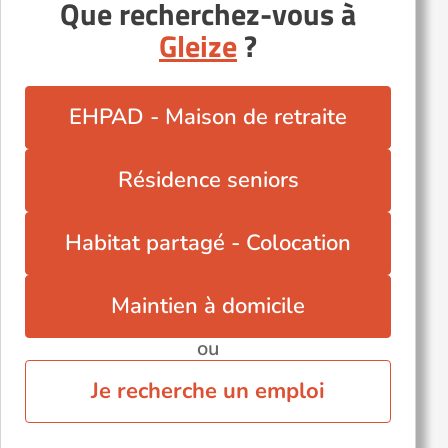
Saint-Cyr-au-Mont-d'Or (69450)
Que recherchez-vous à
Saint-Priest (69800)
Gleize
?
Simandres (69360)
Tarare (69170)
EHPAD - Maison de retraite
Tassin-la-Demi-Lune (69160)
Villeurbanne (69100)
Résidence seniors
Autres villes du département
Caluire-et-Cuire (69300)
Habitat partagé - Colocation
Lyon 7eme (69007)
Sathonay-Village (69580)
Maintien à domicile
ou
Je recherche un emploi