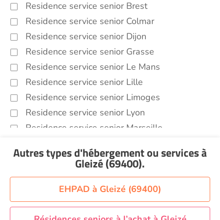
Residence service senior Brest
Residence service senior Colmar
Residence service senior Dijon
Residence service senior Grasse
Residence service senior Le Mans
Residence service senior Lille
Residence service senior Limoges
Residence service senior Lyon
Residence service senior Marseille
Residence service senior Montpellier
Autres types d'hébergement ou services
à
Residence service senior Montélimar
Gleizé (69400)
.
Residence service senior Nantes
Residence service senior Nîmes
EHPAD à Gleizé (69400)
Residence service senior Orléans
Residence service senior Perpignan
Résidences seniors à l’achat à Gleizé