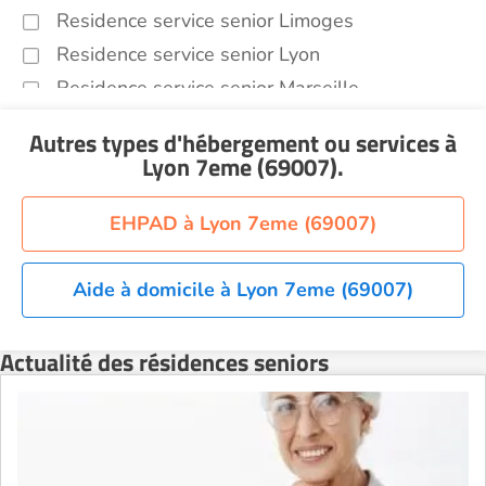
Residence service senior Limoges
Residence service senior Lyon
Residence service senior Marseille
Residence service senior Montpellier
Autres types d'hébergement ou services
à
Residence service senior Montélimar
Lyon 7eme (69007)
.
Residence service senior Nantes
Residence service senior Nîmes
EHPAD à Lyon 7eme (69007)
Residence service senior Orléans
Residence service senior Perpignan
Aide à domicile à Lyon 7eme (69007)
Residence service senior Rennes
Actualité des résidences seniors
Residence service senior Strasbourg
Residence service senior Toulouse
Recherche par ville