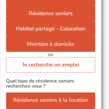
Tassin-la-Demi-Lune (69160)
Résidence seniors
Villefranche-sur-Saône (69400)
Villeurbanne (69100)
Habitat partagé - Colocation
Autres villes du département
Caluire-et-Cuire (69300)
Maintien à domicile
ou
Je recherche un emploi
Quel type de résidence seniors
recherchez-vous ?
Résidence seniors à la location