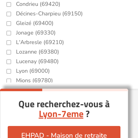
Condrieu (69420)
Décines-Charpieu (69150)
Gleizé (69400)
Jonage (69330)
L'Arbresle (69210)
Lozanne (69380)
Lucenay (69480)
Lyon (69000)
Mions (69780)
Morancé (69480)
Rillieux-la-Pape (69140)
Que recherchez-vous à
Saint-Cyr-au-Mont-d'Or (69450)
Lyon-7eme
?
Saint-Priest (69800)
Simandres (69360)
EHPAD - Maison de retraite
Tarare (69170)