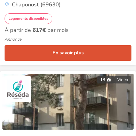
Chaponost (69630)
Logements disponibles
À partir de
617€
par mois
Annonce
En savoir plus
18
Vidéo