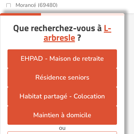
Morancé (69480)
Rillieux-la-Pape (69140)
Saint-Cyr-au-Mont-d'Or (69450)
Que recherchez-vous à
L-
Saint-Priest (69800)
arbresle
?
Simandres (69360)
Tarare (69170)
EHPAD - Maison de retraite
Tassin-la-Demi-Lune (69160)
Villefranche-sur-Saône (69400)
Résidence seniors
Villeurbanne (69100)
Autres villes du département
Habitat partagé - Colocation
Caluire-et-Cuire (69300)
Lyon 7eme (69007)
Maintien à domicile
ou