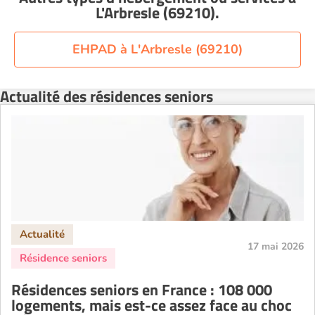
Residence service senior Montélimar
L'Arbresle (69210)
.
Residence service senior Nantes
Residence service senior Nîmes
EHPAD à L'Arbresle (69210)
Residence service senior Orléans
Residence service senior Perpignan
Actualité des résidences seniors
Residence service senior Rennes
Residence service senior Strasbourg
Residence service senior Toulouse
Recherche par ville
17 mai 2026
Résidences seniors en France : 108 000
logements, mais est-ce assez face au choc