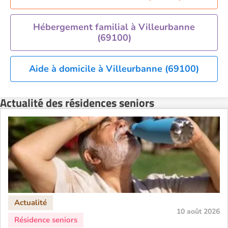
Residence service senior Orléans
Residence service senior Perpignan
Hébergement familial à Villeurbanne
(69100)
Residence service senior Rennes
Residence service senior Strasbourg
Aide à domicile à Villeurbanne (69100)
Residence service senior Toulouse
Recherche par ville
Actualité des résidences seniors
10 août 2026