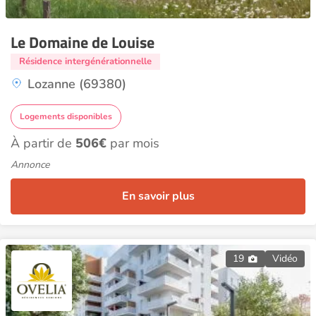
Le Domaine de Louise
Résidence intergénérationnelle
Lozanne (69380)
Logements disponibles
À partir de
506€
par mois
Annonce
En savoir plus
19
Vidéo