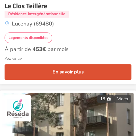
Le Clos Teillère
Résidence intergénérationnelle
Lucenay (69480)
Logements disponibles
À partir de
453€
par mois
Annonce
En savoir plus
18
Vidéo