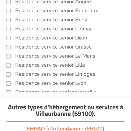
Residence service senior Angers
Residence service senior Bordeaux
Residence service senior Brest
Residence service senior Colmar
Residence service senior Dijon
Residence service senior Grasse
Residence service senior Le Mans
Residence service senior Lille
Residence service senior Limoges
Residence service senior Lyon
Residence service senior Marseille
Residence service senior Montpellier
Autres types d'hébergement ou services
à
Residence service senior Montélimar
Villeurbanne (69100)
.
Residence service senior Nantes
Residence service senior Nîmes
EHPAD à Villeurbanne (69100)