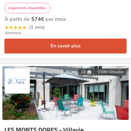
Logements disponibles
À partir de
574€
par mois
(1 avis)
Annonce
En savoir plus
19
Visite virtuelle
LES MONTS DORES - Villavie