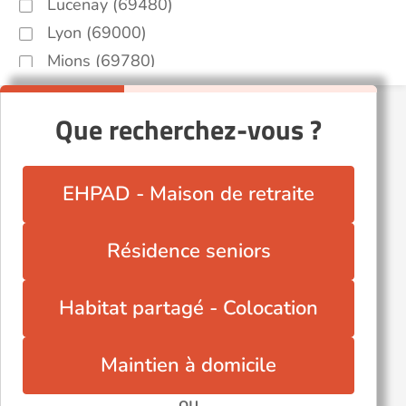
Lucenay (69480)
Lyon (69000)
Mions (69780)
Morancé (69480)
Rillieux-la-Pape (69140)
Que recherchez-vous ?
Saint-Cyr-au-Mont-d'Or (69450)
Saint-Priest (69800)
EHPAD - Maison de retraite
Simandres (69360)
Tarare (69170)
Résidence seniors
Tassin-la-Demi-Lune (69160)
Villefranche-sur-Saône (69400)
Habitat partagé - Colocation
Villeurbanne (69100)
Autres villes du département
Maintien à domicile
Lyon 7eme (69007)
ou