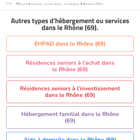
Residence service senior Marseille
Residence service senior Montpellier
Autres types d'hébergement ou services
Residence service senior Montélimar
dans le Rhône (69)
.
Residence service senior Nantes
Residence service senior Nîmes
EHPAD dans le Rhône (69)
Residence service senior Orléans
Residence service senior Perpignan
Résidences seniors à l’achat dans
le Rhône (69)
Residence service senior Rennes
Residence service senior Strasbourg
Résidences seniors à l’investissement
Residence service senior Toulouse
dans le Rhône (69)
Recherche par ville
Hébergement familial dans le Rhône
(69)
Aide à domicile dans le Rhône (69)