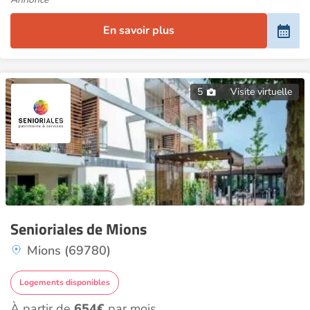
En savoir plus
5
Visite virtuelle
Senioriales de Mions
Mions (69780)
Logements disponibles
À partir de
654€
par mois