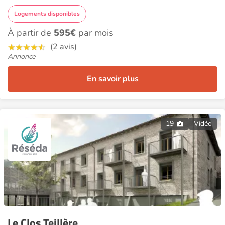
Logements disponibles
À partir de
595€
par mois
(2 avis)
Annonce
En savoir plus
19
Vidéo
Le Clos Teillère