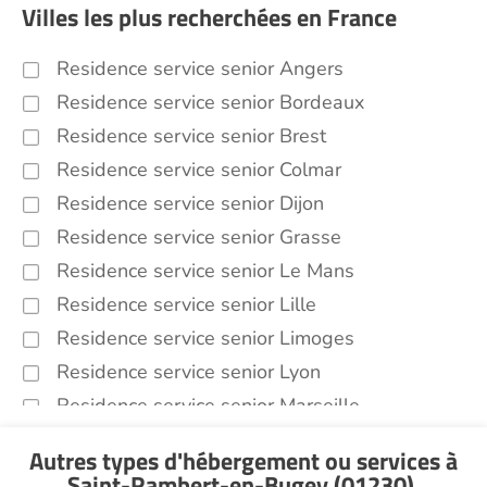
Villes les plus recherchées en France
Residence service senior Angers
Residence service senior Bordeaux
Residence service senior Brest
Residence service senior Colmar
Residence service senior Dijon
Residence service senior Grasse
Residence service senior Le Mans
Residence service senior Lille
Residence service senior Limoges
Residence service senior Lyon
Residence service senior Marseille
Residence service senior Montpellier
Autres types d'hébergement ou services
à
Residence service senior Montélimar
Saint-Rambert-en-Bugey (01230)
.