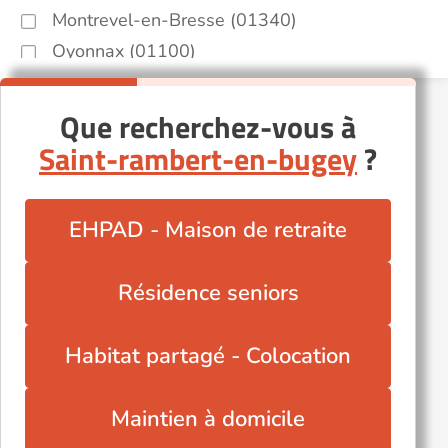
Montrevel-en-Bresse (01340)
Oyonnax (01100)
Saint-André-de-Corcy (01390)
Saint-Genis-Pouilly (01630)
Que recherchez-vous à
Saint-Laurent-sur-Saône (01750)
Saint-rambert-en-bugey
?
Saint-Trivier-sur-Moignans (01990)
Saint-Étienne-sur-Chalaronne (01140)
EHPAD - Maison de retraite
Thoiry (01710)
Valserhône (01200)
Résidence seniors
Villereversure (01250)
Autres villes du département
Habitat partagé - Colocation
Cessy (01170)
Neuville-les-Dames (01400)
Maintien à domicile