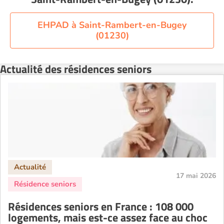
Residence service senior Nantes
Residence service senior Nîmes
EHPAD à Saint-Rambert-en-Bugey
(01230)
Residence service senior Orléans
Residence service senior Perpignan
Actualité des résidences seniors
Residence service senior Rennes
Residence service senior Strasbourg
Residence service senior Toulouse
Recherche par ville
17 mai 2026
Résidences seniors en France : 108 000
logements, mais est-ce assez face au choc