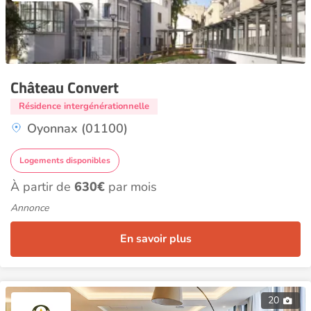
Château Convert
Résidence intergénérationnelle
Oyonnax (01100)
Logements disponibles
À partir de
630€
par mois
Annonce
En savoir plus
20