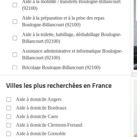
Aide à la mobilité / transferts Boulogne-Billancourt
(92100)
Aide à la préparation et à la prise des repas
Boulogne-Billancourt (92100)
Aide à la toilette, habillage, déshabillage Boulogne-
Billancourt (92100)
Assistance administrative et informatique Boulogne-
Billancourt (92100)
Bricolage Boulogne-Billancourt (92100)
Garde de nuit Boulogne-Billancourt (92100)
Villes les plus recherchées en France
Jardinage Boulogne-Billancourt (92100)
Aide aux courses Boulogne-Billancourt (92100)
Aide à domicile Angers
Entretien du cadre de vie, ménage, repassage,
Aide à domicile Bordeaux
gestion du linge Boulogne-Billancourt (92100)
Aide à domicile Caen
Portage de repas Boulogne-Billancourt (92100)
Aide à domicile Clermont-Ferrand
Sorties (promenades, rendez-vous médicaux...)
Aide à domicile Grenoble