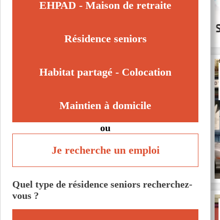
Saint-Cloud (92210)
EHPAD - Maison de retraite
Suresnes (92150)
Sèvres (92310)
Résidence seniors
Habitat partagé - Colocation
Maintien à domicile
ou
Je recherche un emploi
Quel type de résidence seniors recherchez-
vous ?