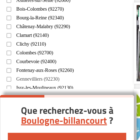
Asnières-sur-Seine (92600)
Bois-Colombes (92270)
Bourg-la-Reine (92340)
Châtenay-Malabry (92290)
Clamart (92140)
Clichy (92110)
Colombes (92700)
Courbevoie (92400)
Fontenay-aux-Roses (92260)
Gennevilliers (92230)
Issy-les-Moulineaux (92130)
Levallois-Perret (92300)
Montrouge (92120)
Que recherchez-vous à
Neuilly-sur-Seine (92200)
Boulogne-billancourt
?
Puteaux (92800)
Rueil-Malmaison (92500)