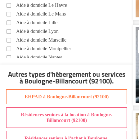
Boulogne-Billancourt (92100)
Aide à domicile Le Havre
Promenade animaux de compagnie Boulogne-
Aide à domicile Le Mans
Billancourt (92100)
Aide à domicile Lille
Soins esthétiques Boulogne-Billancourt (92100)
Aide à domicile Lyon
Voir toutes les aides à domicile à Boulogne-Billancourt
Aide à domicile Marseille
(92100)
Aide à domicile Montpellier
Aide à domicile Nantes
Aide à domicile Nice
Autres types d'hébergement ou services
Aide à domicile Nîmes
à Boulogne-Billancourt (92100)
.
Aide à domicile Orléans
Aide à domicile Paris
EHPAD à Boulogne-Billancourt (92100)
Aide à domicile Perpignan
Aide à domicile Rennes
Résidences seniors à la location à Boulogne-
Aide à domicile Saint-Etienne
Billancourt (92100)
Aide à domicile Toulouse
Recherche par ville
Résidences seniors à l’achat à Boulogne-