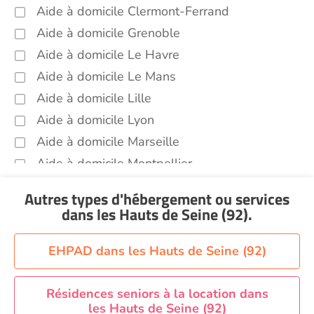
Aide à domicile Clermont-Ferrand
Aide à domicile Grenoble
Aide à domicile Le Havre
Aide à domicile Le Mans
Aide à domicile Lille
Aide à domicile Lyon
Aide à domicile Marseille
Aide à domicile Montpellier
Aide à domicile Nantes
Autres types d'hébergement ou services
Aide à domicile Nice
dans les Hauts de Seine (92)
.
Aide à domicile Nîmes
Aide à domicile Orléans
EHPAD dans les Hauts de Seine (92)
Aide à domicile Paris
Aide à domicile Perpignan
Résidences seniors à la location dans
les Hauts de Seine (92)