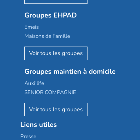
Ovelia
Groupes EHPAD
Mobicap
Domusvi
Emeis
Happy Senior
Maisons de Famille
Espace et vie
Korian
Aquarelia
Emera
Nexity edenea
Colisée
Les jardins d'Arcadie
Groupes maintien à domicile
Groupe SOS
Occitalia
Le Noble Âge
Auxi'life
Appartseniors
Almage
SENIOR COMPAGNIE
Villa beausoleil
Pavonis santé
AGE D'OR Services
Reseda
Résidalya
Stella management
Groupe aplus
Liens utiles
Les villages d'or
Sérénys
Presse