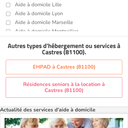
Autres aides à domicile Castres (81100)
Aide à domicile Lille
Voir toutes les aides à domicile à Castres (81100)
Aide à domicile Lyon
Aide à domicile Marseille
Aide à domicile Montpellier
Aide à domicile Nantes
Autres types d'hébergement ou services
à
Aide à domicile Nice
Castres (81100)
.
Aide à domicile Nîmes
Aide à domicile Orléans
EHPAD à Castres (81100)
Aide à domicile Paris
Aide à domicile Perpignan
Résidences seniors à la location à
Castres (81100)
Aide à domicile Rennes
Aide à domicile Saint-Etienne
Actualité des services d'aide à domicile
Aide à domicile Toulouse
Recherche par ville