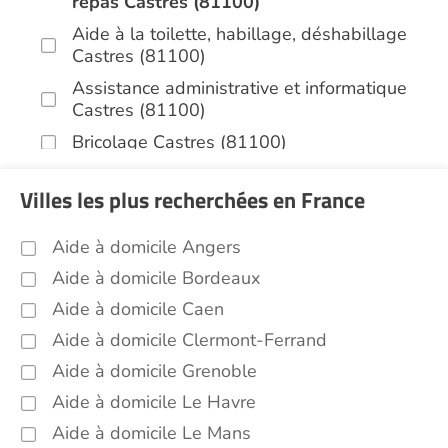
repas Castres (81100)
Aide à la toilette, habillage, déshabillage
Castres (81100)
Assistance administrative et informatique
Castres (81100)
Bricolage Castres (81100)
Garde de nuit Castres (81100)
Villes les plus recherchées en France
Jardinage Castres (81100)
Aide aux courses Castres (81100)
Aide à domicile Angers
Entretien du cadre de vie, ménage,
Aide à domicile Bordeaux
repassage, gestion du linge Castres
Aide à domicile Caen
(81100)
Aide à domicile Clermont-Ferrand
Sorties (promenades, rendez-vous
médicaux...) Castres (81100)
Aide à domicile Grenoble
Promenade animaux de compagnie Castres
Aide à domicile Le Havre
(81100)
Aide à domicile Le Mans