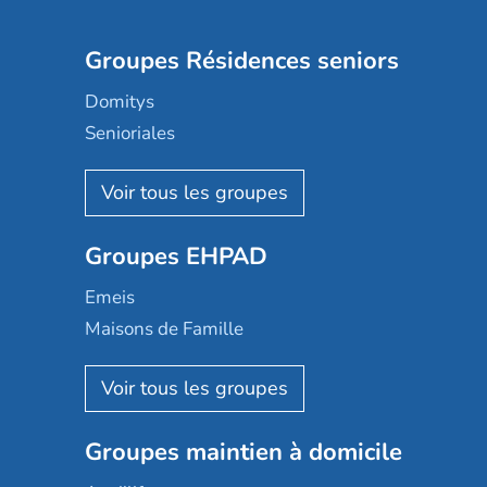
Groupes Résidences seniors
Domitys
Senioriales
Nohée
Les Résidentiels
Ovelia
Groupes EHPAD
Mobicap
Domusvi
Emeis
Happy Senior
Maisons de Famille
Espace et vie
Korian
Aquarelia
Emera
Nexity edenea
Colisée
Les jardins d'Arcadie
Groupes maintien à domicile
Groupe SOS
Occitalia
Le Noble Âge