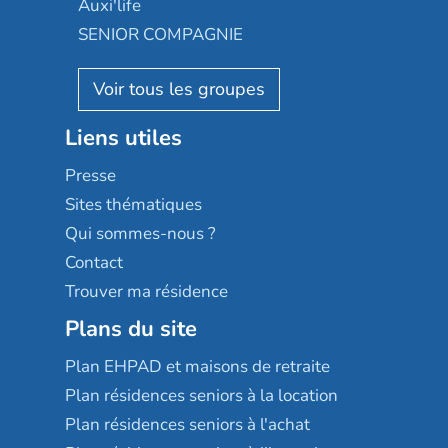
Auxi'life
Appartseniors
Almage
SENIOR COMPAGNIE
Villa beausoleil
Pavonis santé
AGE D'OR Services
Reseda
Résidalya
Stella management
Groupe aplus
Liens utiles
Les villages d'or
Sérénys
Presse
Résidences services Villa Médicis
Sites thématiques
Qui sommes-nous ?
Contact
Trouver ma résidence
Plans du site
Plan EHPAD et maisons de retraite
Plan résidences seniors à la location
Plan résidences seniors à l'achat