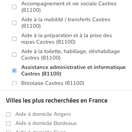
Accompagnement et vie sociale Castres
(81100)
Aide à la mobilité / transferts Castres
(81100)
Aide à la préparation et à la prise des
repas Castres (81100)
Aide à la toilette, habillage, déshabillage
Castres (81100)
Assistance administrative et informatique
Castres (81100)
Bricolage Castres (81100)
Garde de nuit Castres (81100)
Villes les plus recherchées en France
Jardinage Castres (81100)
Aide aux courses Castres (81100)
Aide à domicile Angers
Entretien du cadre de vie, ménage,
Aide à domicile Bordeaux
repassage, gestion du linge Castres