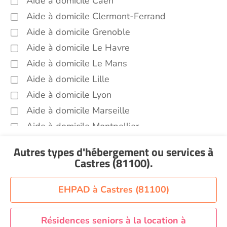
Aide à domicile Caen
(81100)
Aide à domicile Clermont-Ferrand
Sorties (promenades, rendez-vous
médicaux...) Castres (81100)
Aide à domicile Grenoble
Promenade animaux de compagnie Castres
Aide à domicile Le Havre
(81100)
Aide à domicile Le Mans
Autres aides à domicile Castres (81100)
Aide à domicile Lille
Voir toutes les aides à domicile à Castres (81100)
Aide à domicile Lyon
Aide à domicile Marseille
Aide à domicile Montpellier
Aide à domicile Nantes
Autres types d'hébergement ou services
à
Aide à domicile Nice
Castres (81100)
.
Aide à domicile Nîmes
Aide à domicile Orléans
EHPAD à Castres (81100)
Aide à domicile Paris
Aide à domicile Perpignan
Résidences seniors à la location à