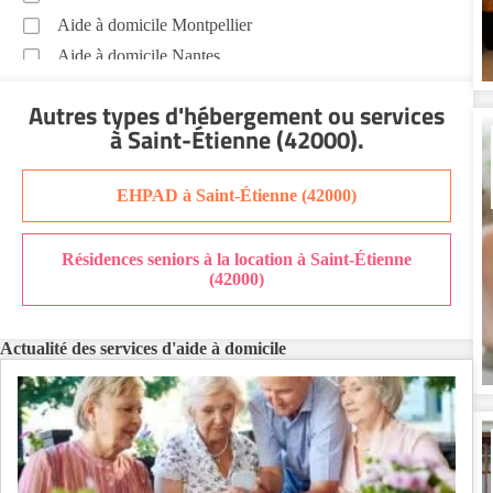
Aide à domicile Montpellier
Aide à domicile Nantes
Aide à domicile Nice
Autres types d'hébergement ou services
Aide à domicile Nîmes
à Saint-Étienne (42000)
.
Aide à domicile Orléans
Aide à domicile Paris
EHPAD à Saint-Étienne (42000)
Aide à domicile Perpignan
Aide à domicile Rennes
Résidences seniors à la location à Saint-Étienne
Aide à domicile Saint-Etienne
(42000)
Aide à domicile Toulouse
Recherche par ville
Actualité des services d'aide à domicile