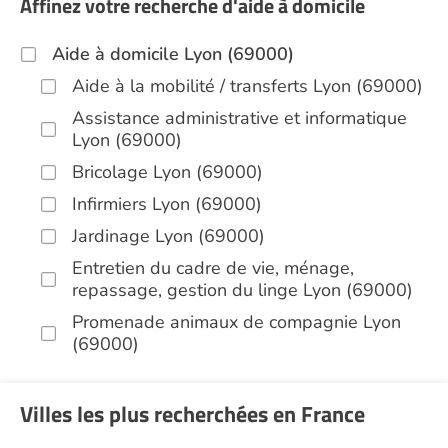
Affinez votre recherche d'aide à domicile
Aide à domicile Lyon (69000)
Aide à la mobilité / transferts Lyon (69000)
Assistance administrative et informatique
Lyon (69000)
Bricolage Lyon (69000)
Infirmiers Lyon (69000)
Jardinage Lyon (69000)
Entretien du cadre de vie, ménage,
repassage, gestion du linge Lyon (69000)
Promenade animaux de compagnie Lyon
(69000)
Soins esthétiques Lyon (69000)
Autres aides à domicile Lyon (69000)
Villes les plus recherchées en France
Voir toutes les aides à domicile à Lyon (69000)