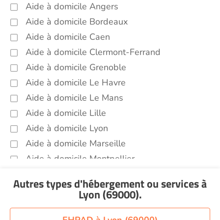
Aide à domicile Angers
Aide à domicile Bordeaux
Aide à domicile Caen
Aide à domicile Clermont-Ferrand
Aide à domicile Grenoble
Aide à domicile Le Havre
Aide à domicile Le Mans
Aide à domicile Lille
Aide à domicile Lyon
Aide à domicile Marseille
Aide à domicile Montpellier
Aide à domicile Nantes
Autres types d'hébergement ou services
à
Aide à domicile Nice
Lyon (69000)
.
Aide à domicile Nîmes
Aide à domicile Orléans