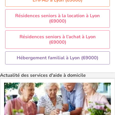
EHPAD à Lyon (69000)
Aide à domicile Paris
Aide à domicile Perpignan
Résidences seniors à la location à Lyon
(69000)
Aide à domicile Rennes
Aide à domicile Saint-Etienne
Résidences seniors à l’achat à Lyon
Aide à domicile Toulouse
(69000)
Recherche par ville
Hébergement familial à Lyon (69000)
Actualité des services d'aide à domicile