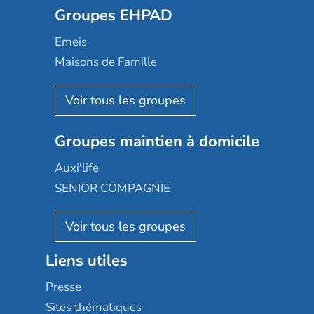
Groupes EHPAD
Mobicap
Domusvi
Emeis
Happy Senior
Maisons de Famille
Espace et vie
Korian
Aquarelia
Emera
Nexity edenea
Colisée
Les jardins d'Arcadie
Groupes maintien à domicile
Groupe SOS
Occitalia
Le Noble Âge
Auxi'life
Appartseniors
Almage
SENIOR COMPAGNIE
Villa beausoleil
Pavonis santé
AGE D'OR Services
Reseda
Résidalya
Stella management
Groupe aplus
Liens utiles
Les villages d'or
Sérénys
Presse
Résidences services Villa Médicis
Sites thématiques