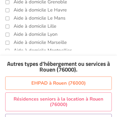
Aide à domicile Grenoble
médicaux...) Rouen (76000)
Aide à domicile Le Havre
Promenade animaux de compagnie Rouen
(76000)
Aide à domicile Le Mans
Aide à domicile Lille
Soins esthétiques Rouen (76000)
Aide à domicile Lyon
Autres aides à domicile Rouen (76000)
Aide à domicile Marseille
Voir toutes les aides à domicile à Rouen (76000)
Aide à domicile Montpellier
Aide à domicile Nantes
Autres types d'hébergement ou services
à
Aide à domicile Nice
Rouen (76000)
.
Aide à domicile Nîmes
Aide à domicile Orléans
EHPAD à Rouen (76000)
Aide à domicile Paris
Aide à domicile Perpignan
Résidences seniors à la location à Rouen
(76000)
Aide à domicile Rennes
Aide à domicile Saint-Etienne