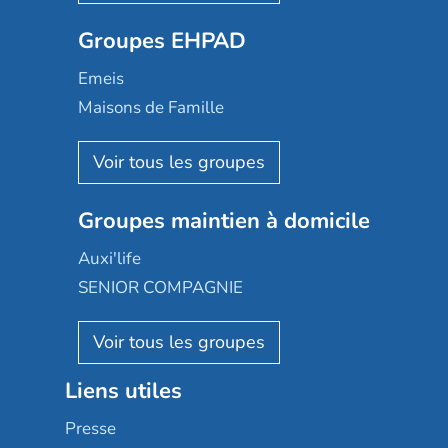
Ovelia
Groupes EHPAD
Mobicap
Domusvi
Emeis
Happy Senior
Maisons de Famille
Espace et vie
Korian
Aquarelia
Emera
Nexity edenea
Colisée
Les jardins d'Arcadie
Groupes maintien à domicile
Groupe SOS
Occitalia
Le Noble Âge
Auxi'life
Appartseniors
Almage
SENIOR COMPAGNIE
Villa beausoleil
Pavonis santé
AGE D'OR Services
Reseda
Résidalya
Stella management
Groupe aplus
Liens utiles
Les villages d'or
Sérénys
Presse