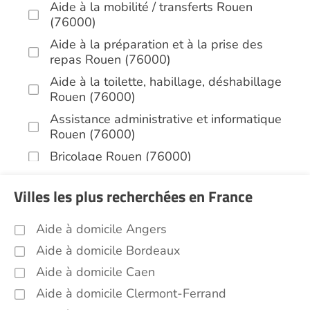
Aide à la mobilité / transferts Rouen
(76000)
Aide à la préparation et à la prise des
repas Rouen (76000)
Aide à la toilette, habillage, déshabillage
Rouen (76000)
Assistance administrative et informatique
Rouen (76000)
Bricolage Rouen (76000)
Garde de nuit Rouen (76000)
Villes les plus recherchées en France
Jardinage Rouen (76000)
Aide aux courses Rouen (76000)
Aide à domicile Angers
Entretien du cadre de vie, ménage,
Aide à domicile Bordeaux
repassage, gestion du linge Rouen (76000)
Aide à domicile Caen
Portage de repas Rouen (76000)
Aide à domicile Clermont-Ferrand
Sorties (promenades, rendez-vous