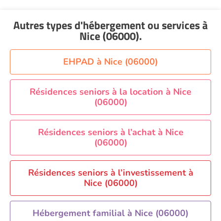
Aide à domicile Montpellier
Aide à domicile Nantes
Autres types d'hébergement ou services
à
Aide à domicile Nice
Nice (06000)
.
Aide à domicile Nîmes
Aide à domicile Orléans
EHPAD à Nice (06000)
Aide à domicile Paris
Aide à domicile Perpignan
Résidences seniors à la location à Nice
(06000)
Aide à domicile Rennes
Aide à domicile Saint-Etienne
Résidences seniors à l’achat à Nice
Aide à domicile Toulouse
(06000)
Recherche par ville
Résidences seniors à l’investissement à
Nice (06000)
Hébergement familial à Nice (06000)