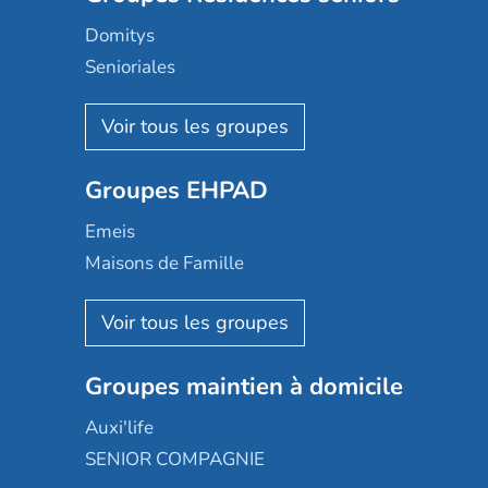
Domitys
Senioriales
Nohée
Les Résidentiels
Ovelia
Groupes EHPAD
Mobicap
Domusvi
Emeis
Happy Senior
Maisons de Famille
Espace et vie
Korian
Aquarelia
Emera
Nexity edenea
Colisée
Les jardins d'Arcadie
Groupes maintien à domicile
Groupe SOS
Occitalia
Le Noble Âge
Auxi'life
Appartseniors
Almage
SENIOR COMPAGNIE
Villa beausoleil
Pavonis santé