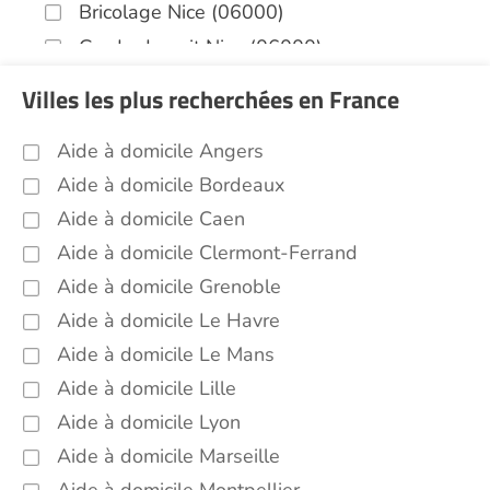
Bricolage Nice (06000)
Garde de nuit Nice (06000)
Infirmiers Nice (06000)
Villes les plus recherchées en France
Jardinage Nice (06000)
Aide à domicile Angers
Aide aux courses Nice (06000)
Aide à domicile Bordeaux
Entretien du cadre de vie, ménage,
repassage, gestion du linge Nice (06000)
Aide à domicile Caen
Portage de repas Nice (06000)
Aide à domicile Clermont-Ferrand
Sorties (promenades, rendez-vous
Aide à domicile Grenoble
médicaux...) Nice (06000)
Aide à domicile Le Havre
Promenade animaux de compagnie Nice
Aide à domicile Le Mans
(06000)
Aide à domicile Lille
Soins esthétiques Nice (06000)
Aide à domicile Lyon
Autres aides à domicile Nice (06000)
Aide à domicile Marseille
Voir toutes les aides à domicile à Nice (06000)