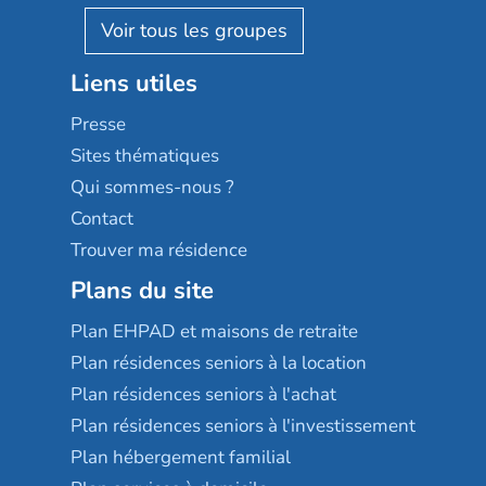
AGE D'OR Services
Reseda
Résidalya
Stella management
Groupe aplus
Liens utiles
Les villages d'or
Sérénys
Presse
Résidences services Villa Médicis
Sites thématiques
Qui sommes-nous ?
Contact
Trouver ma résidence
Plans du site
Plan EHPAD et maisons de retraite
Plan résidences seniors à la location
Plan résidences seniors à l'achat
Plan résidences seniors à l'investissement
Plan hébergement familial