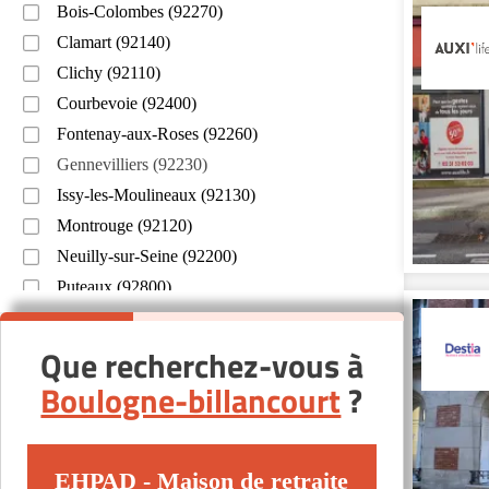
Bois-Colombes (92270)
Clamart (92140)
Clichy (92110)
Courbevoie (92400)
Fontenay-aux-Roses (92260)
Gennevilliers (92230)
Issy-les-Moulineaux (92130)
Montrouge (92120)
Neuilly-sur-Seine (92200)
Puteaux (92800)
Rueil-Malmaison (92500)
Saint-Cloud (92210)
Que recherchez-vous à
Sèvres (92310)
Boulogne-billancourt
?
Villeneuve-la-Garenne (92390)
EHPAD - Maison de retraite