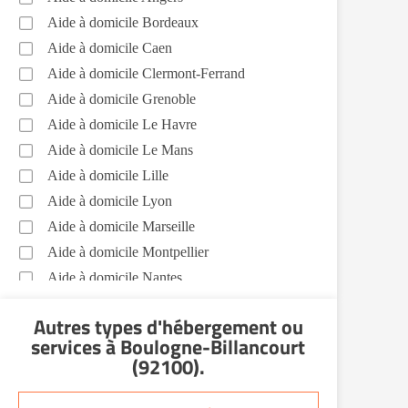
Aide aux courses Boulogne-Billancourt
Aide à domicile Bordeaux
(92100)
Aide à domicile Caen
Entretien du cadre de vie, ménage,
Aide à domicile Clermont-Ferrand
repassage, gestion du linge Boulogne-
Aide à domicile Grenoble
Billancourt (92100)
Aide à domicile Le Havre
Portage de repas Boulogne-Billancourt
(92100)
Aide à domicile Le Mans
Aide à domicile Lille
Sorties (promenades, rendez-vous
médicaux...) Boulogne-Billancourt (92100)
Aide à domicile Lyon
Aide à domicile Marseille
Promenade animaux de compagnie
Boulogne-Billancourt (92100)
Aide à domicile Montpellier
Soins esthétiques Boulogne-Billancourt
Aide à domicile Nantes
(92100)
Aide à domicile Nice
Autres types d'hébergement ou
Voir toutes les aides à domicile à Boulogne-
Aide à domicile Nîmes
Billancourt (92100)
services
à Boulogne-Billancourt
Aide à domicile Orléans
(92100)
.
Aide à domicile Paris
Aide à domicile Perpignan