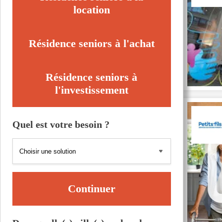
location
Résidence seniors à l'achat
Résidence seniors à
l'investissement
Quel est votre besoin ?
Continuer