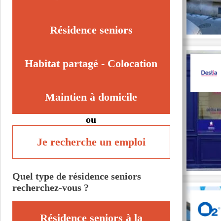
Résidence seniors
Habitat partagé - Colocation
Maintien à domicile
ou
Je recherche un emploi
Quel type de résidence seniors
recherchez-vous ?
Résidence seniors à la