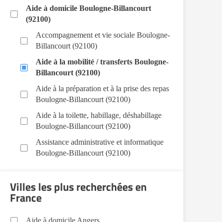
Aide à domicile Boulogne-Billancourt
(92100)
Accompagnement et vie sociale Boulogne-
Billancourt (92100)
Aide à la mobilité / transferts Boulogne-
Billancourt (92100)
Aide à la préparation et à la prise des repas
Boulogne-Billancourt (92100)
Aide à la toilette, habillage, déshabillage
Boulogne-Billancourt (92100)
Assistance administrative et informatique
Boulogne-Billancourt (92100)
Bricolage Boulogne-Billancourt (92100)
Villes les plus recherchées en
Garde de nuit Boulogne-Billancourt
France
(92100)
Jardinage Boulogne-Billancourt (92100)
Aide à domicile Angers