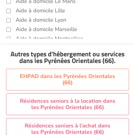
Aide à domicile Le Mans
Aide à domicile Lille
Aide à domicile Lyon
Aide à domicile Marseille
Aide à domicile Montpellier
Aide à domicile Nantes
Autres types d'hébergement ou services
Aide à domicile Nice
dans les Pyrénées Orientales (66)
.
Aide à domicile Nîmes
Aide à domicile Orléans
EHPAD dans les Pyrénées Orientales
(66)
Aide à domicile Paris
Aide à domicile Perpignan
Résidences seniors à la location dans
Aide à domicile Rennes
les Pyrénées Orientales (66)
Aide à domicile Saint-Etienne
Aide à domicile Toulouse
Résidences seniors à l’achat dans
Recherche par ville
les Pyrénées Orientales (66)