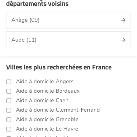
départements voisins
Jardinage Pyrénées Orientales (66)
Aide aux courses Pyrénées Orientales (66)
Ariège (09)
Entretien du cadre de vie, ménage,
repassage, gestion du linge Pyrénées
Aude (11)
Orientales (66)
Portage de repas Pyrénées Orientales (66)
Sorties (promenades, rendez-vous
Villes les plus recherchées en France
médicaux...) Pyrénées Orientales (66)
Promenade animaux de compagnie
Aide à domicile Angers
Pyrénées Orientales (66)
Aide à domicile Bordeaux
Soins esthétiques Pyrénées Orientales (66)
Aide à domicile Caen
Autres aides à domicile Pyrénées
Aide à domicile Clermont-Ferrand
Orientales (66)
Aide à domicile Grenoble
Voir toutes les aides à domicile dans les Pyrénées
Orientales (66)
Aide à domicile Le Havre