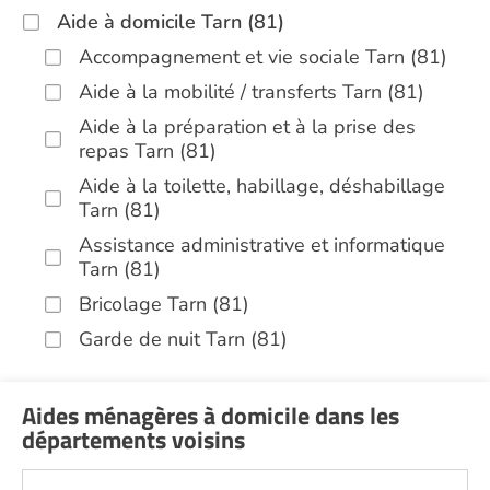
Aide à domicile Tarn (81)
Accompagnement et vie sociale Tarn (81)
Aide à la mobilité / transferts Tarn (81)
Aide à la préparation et à la prise des
repas Tarn (81)
Aide à la toilette, habillage, déshabillage
Tarn (81)
Assistance administrative et informatique
Tarn (81)
Bricolage Tarn (81)
Garde de nuit Tarn (81)
Hospitalisation à domicile Tarn (81)
Jardinage Tarn (81)
Aides ménagères à domicile dans les
départements voisins
Aide aux courses Tarn (81)
Entretien du cadre de vie, ménage,