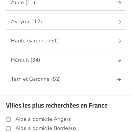
Aude (11)
repassage, gestion du linge Tarn (81)
Sorties (promenades, rendez-vous
médicaux...) Tarn (81)
Aveyron (12)
Promenade animaux de compagnie Tarn
(81)
Haute Garonne (31)
Soins esthétiques Tarn (81)
Autres aides à domicile Tarn (81)
Hérault (34)
Voir toutes les aides à domicile dans le Tarn (81)
Tarn et Garonne (82)
Villes les plus recherchées en France
Aide à domicile Angers
Aide à domicile Bordeaux