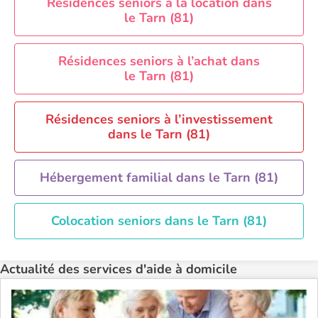
Aide à domicile Perpignan
Résidences seniors à la location dans
le Tarn (81)
Aide à domicile Rennes
Aide à domicile Saint-Etienne
Résidences seniors à l’achat dans
Aide à domicile Toulouse
le Tarn (81)
Recherche par ville
Résidences seniors à l’investissement
dans le Tarn (81)
Hébergement familial dans le Tarn (81)
Colocation seniors dans le Tarn (81)
Actualité des services d'aide à domicile