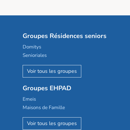
Groupes Résidences seniors
Domitys
Senioriales
Nohée
Les Résidentiels
Ovelia
Groupes EHPAD
Mobicap
Domusvi
Emeis
Happy Senior
Maisons de Famille
Espace et vie
Korian
Aquarelia
Emera