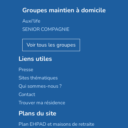
Nexity edenea
Colisée
Les jardins d'Arcadie
Groupes maintien à domicile
Groupe SOS
Occitalia
Le Noble Âge
Auxi'life
Appartseniors
Almage
SENIOR COMPAGNIE
Villa beausoleil
Pavonis santé
AGE D'OR Services
Reseda
Résidalya
Stella management
Groupe aplus
Liens utiles
Les villages d'or
Sérénys
Presse
Résidences services Villa Médicis
Sites thématiques
Qui sommes-nous ?
Contact
Trouver ma résidence
Plans du site
Plan EHPAD et maisons de retraite