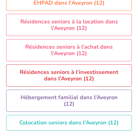
Aide à domicile Orléans
EHPAD dans l'Aveyron (12)
Aide à domicile Paris
Aide à domicile Perpignan
Résidences seniors à la location dans
l'Aveyron (12)
Aide à domicile Rennes
Aide à domicile Saint-Etienne
Résidences seniors à l’achat dans
Aide à domicile Toulouse
l'Aveyron (12)
Recherche par ville
Résidences seniors à l’investissement
dans l'Aveyron (12)
Hébergement familial dans l'Aveyron
(12)
Colocation seniors dans l'Aveyron (12)