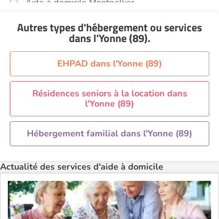
Aide à domicile Montpellier
Aide à domicile Nantes
Autres types d'hébergement ou services
Aide à domicile Nice
dans l'Yonne (89)
.
Aide à domicile Nîmes
Aide à domicile Orléans
EHPAD dans l'Yonne (89)
Aide à domicile Paris
Aide à domicile Perpignan
Résidences seniors à la location dans
l'Yonne (89)
Aide à domicile Rennes
Aide à domicile Saint-Etienne
Hébergement familial dans l'Yonne (89)
Aide à domicile Toulouse
Recherche par ville
Actualité des services d'aide à domicile