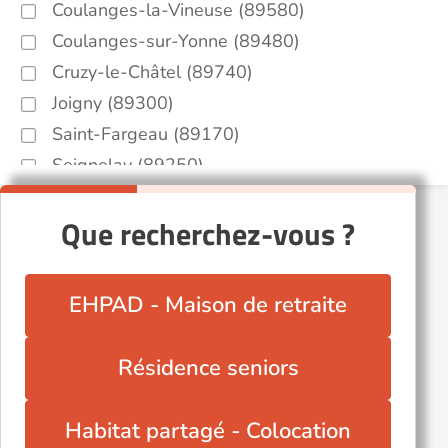
Coulanges-la-Vineuse (89580)
Coulanges-sur-Yonne (89480)
Cruzy-le-Châtel (89740)
Joigny (89300)
Saint-Fargeau (89170)
Seignelay (89250)
Tonnerre (89700)
Que recherchez-vous ?
Vermenton (89270)
Villeneuve-sur-Yonne (89500)
Vézelay (89450)
EHPAD - Maison de retraite
Résidence seniors
Habitat partagé - Colocation