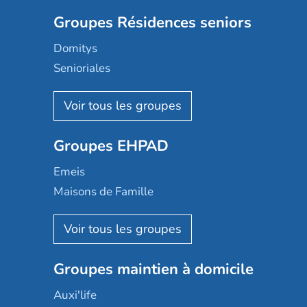
Groupes Résidences seniors
Domitys
Senioriales
Nohée
Les Résidentiels
Ovelia
Groupes EHPAD
Mobicap
Domusvi
Emeis
Happy Senior
Maisons de Famille
Espace et vie
Korian
Aquarelia
Emera
Nexity edenea
Colisée
Les jardins d'Arcadie
Groupes maintien à domicile
Groupe SOS
Occitalia
Le Noble Âge
Auxi'life
Appartseniors