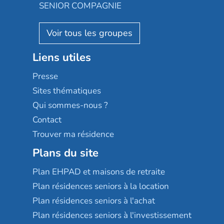
Almage
SENIOR COMPAGNIE
Villa beausoleil
Pavonis santé
AGE D'OR Services
Reseda
Résidalya
Stella management
Groupe aplus
Liens utiles
Les villages d'or
Sérénys
Presse
Résidences services Villa Médicis
Sites thématiques
Qui sommes-nous ?
Contact
Trouver ma résidence
Plans du site
Plan EHPAD et maisons de retraite
Plan résidences seniors à la location
Plan résidences seniors à l'achat
Plan résidences seniors à l'investissement