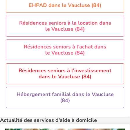
Aide à domicile Orléans
EHPAD dans le Vaucluse (84)
Aide à domicile Paris
Aide à domicile Perpignan
Résidences seniors à la location dans
le Vaucluse (84)
Aide à domicile Rennes
Aide à domicile Saint-Etienne
Résidences seniors à l’achat dans
Aide à domicile Toulouse
le Vaucluse (84)
Recherche par ville
Résidences seniors à l’investissement
dans le Vaucluse (84)
Hébergement familial dans le Vaucluse
(84)
Actualité des services d'aide à domicile