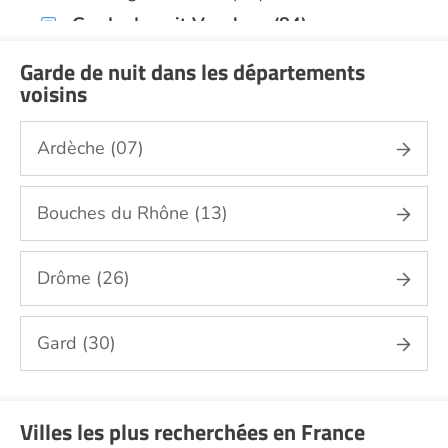
Garde de nuit Vaucluse (84)
Infirmiers Vaucluse (84)
Garde de nuit dans les départements
Jardinage Vaucluse (84)
voisins
Aide aux courses Vaucluse (84)
Ardèche (07)
Entretien du cadre de vie, ménage,
repassage, gestion du linge Vaucluse (84)
Portage de repas Vaucluse (84)
Bouches du Rhône (13)
Sorties (promenades, rendez-vous
médicaux...) Vaucluse (84)
Drôme (26)
Soins esthétiques Vaucluse (84)
Autres aides à domicile Vaucluse (84)
Gard (30)
Voir toutes les aides à domicile dans le Vaucluse
(84)
Villes les plus recherchées en France