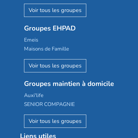
Nohée
Les Résidentiels
Ovelia
Groupes EHPAD
Mobicap
Domusvi
Emeis
Happy Senior
Maisons de Famille
Espace et vie
Korian
Aquarelia
Emera
Nexity edenea
Colisée
Les jardins d'Arcadie
Groupes maintien à domicile
Groupe SOS
Occitalia
Le Noble Âge
Auxi'life
Appartseniors
Almage
SENIOR COMPAGNIE
Villa beausoleil
Pavonis santé
AGE D'OR Services
Reseda
Résidalya
Stella management
Groupe aplus
Liens utiles
Les villages d'or