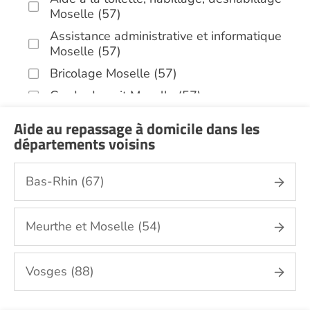
Moselle (57)
Assistance administrative et informatique
Moselle (57)
Bricolage Moselle (57)
Garde de nuit Moselle (57)
Infirmiers Moselle (57)
Aide au repassage à domicile dans les
Jardinage Moselle (57)
départements voisins
Aide aux courses Moselle (57)
Bas-Rhin (67)
Entretien du cadre de vie, ménage,
repassage, gestion du linge Moselle (57)
Portage de repas Moselle (57)
Meurthe et Moselle (54)
Sorties (promenades, rendez-vous
médicaux...) Moselle (57)
Vosges (88)
Promenade animaux de compagnie Moselle
(57)