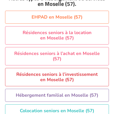
Aide à domicile Nice
en Moselle (57)
.
Aide à domicile Nîmes
Aide à domicile Orléans
EHPAD en Moselle (57)
Aide à domicile Paris
Aide à domicile Perpignan
Résidences seniors à la location
en Moselle (57)
Aide à domicile Rennes
Aide à domicile Saint-Etienne
Résidences seniors à l’achat en Moselle
Aide à domicile Toulouse
(57)
Recherche par ville
Résidences seniors à l’investissement
en Moselle (57)
Hébergement familial en Moselle (57)
Colocation seniors en Moselle (57)