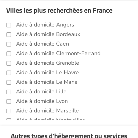
Soins esthétiques Moselle (57)
Villes les plus recherchées en France
Autres aides à domicile Moselle (57)
Voir toutes les aides à domicile en Moselle (57)
Aide à domicile Angers
Aide à domicile Bordeaux
Aide à domicile Caen
Aide à domicile Clermont-Ferrand
Aide à domicile Grenoble
Aide à domicile Le Havre
Aide à domicile Le Mans
Aide à domicile Lille
Aide à domicile Lyon
Aide à domicile Marseille
Aide à domicile Montpellier
Aide à domicile Nantes
Autres types d'hébergement ou services