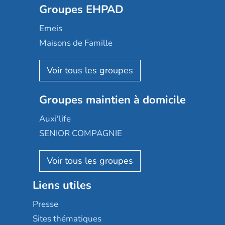
Groupes EHPAD
Mobicap
Domusvi
Emeis
Happy Senior
Maisons de Famille
Espace et vie
Korian
Aquarelia
Emera
Nexity edenea
Colisée
Les jardins d'Arcadie
Groupes maintien à domicile
Groupe SOS
Occitalia
Le Noble Âge
Auxi'life
Appartseniors
Almage
SENIOR COMPAGNIE
Villa beausoleil
Pavonis santé
AGE D'OR Services
Reseda
Résidalya
Stella management
Groupe aplus
Liens utiles
Les villages d'or
Sérénys
Presse
Résidences services Villa Médicis
Sites thématiques