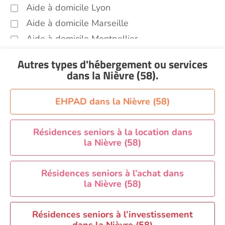
Aide à domicile Lyon
Aide à domicile Marseille
Aide à domicile Montpellier
Aide à domicile Nantes
Autres types d'hébergement ou services
Aide à domicile Nice
dans la Nièvre (58)
.
Aide à domicile Nîmes
Aide à domicile Orléans
EHPAD dans la Nièvre (58)
Aide à domicile Paris
Aide à domicile Perpignan
Résidences seniors à la location dans
la Nièvre (58)
Aide à domicile Rennes
Aide à domicile Saint-Etienne
Résidences seniors à l’achat dans
Aide à domicile Toulouse
la Nièvre (58)
Recherche par ville
Résidences seniors à l’investissement