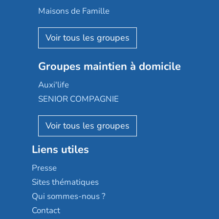
Happy Senior
Maisons de Famille
Espace et vie
Korian
Aquarelia
Emera
Nexity edenea
Colisée
Les jardins d'Arcadie
Groupes maintien à domicile
Groupe SOS
Occitalia
Le Noble Âge
Auxi'life
Appartseniors
Almage
SENIOR COMPAGNIE
Villa beausoleil
Pavonis santé
AGE D'OR Services
Reseda
Résidalya
Stella management
Groupe aplus
Liens utiles
Les villages d'or
Sérénys
Presse
Résidences services Villa Médicis
Sites thématiques
Qui sommes-nous ?
Contact