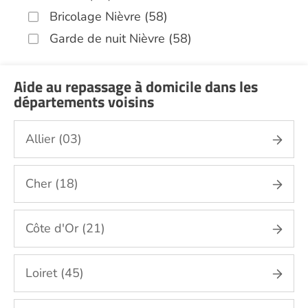
Bricolage Nièvre (58)
Garde de nuit Nièvre (58)
Hospitalisation à domicile Nièvre (58)
Jardinage Nièvre (58)
Aide au repassage à domicile dans les
départements voisins
Aide aux courses Nièvre (58)
Entretien du cadre de vie, ménage,
Allier (03)
repassage, gestion du linge Nièvre (58)
Sorties (promenades, rendez-vous
médicaux...) Nièvre (58)
Cher (18)
Soins esthétiques Nièvre (58)
Autres aides à domicile Nièvre (58)
Côte d'Or (21)
Voir toutes les aides à domicile dans la Nièvre
(58)
Loiret (45)