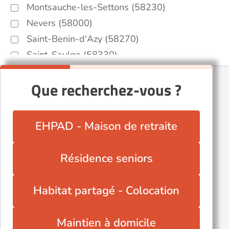
Montsauche-les-Settons (58230)
Nevers (58000)
Saint-Benin-d'Azy (58270)
Saint-Saulge (58330)
Tannay (58190)
Que recherchez-vous ?
Varzy (58210)
Ville Château-Chinon (58120)
EHPAD - Maison de retraite
Résidence seniors
Habitat partagé - Colocation
Maintien à domicile