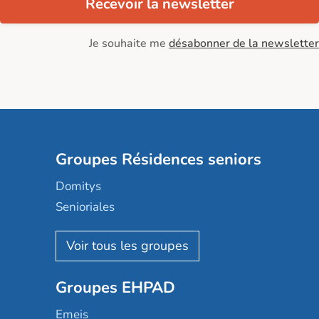
Recevoir la newsletter
Je souhaite me
désabonner de la newsletter
Groupes Résidences seniors
Domitys
Senioriales
Nohée
Les Résidentiels
Ovelia
Groupes EHPAD
Mobicap
Domusvi
Emeis