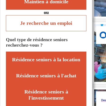
Maintien à domicile
ou
Je recherche un emploi
Quel type de résidence seniors
recherchez-vous ?
Résidence seniors à la location
Résidence seniors à l'achat
Résidence seniors à
l'investissement