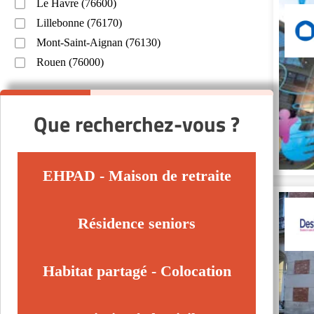
Le Havre (76600)
Lillebonne (76170)
Mont-Saint-Aignan (76130)
Rouen (76000)
Que recherchez-vous ?
EHPAD - Maison de retraite
Résidence seniors
Habitat partagé - Colocation