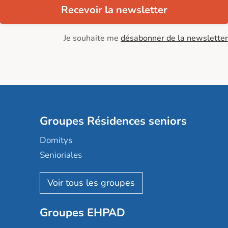
Recevoir la newsletter
Je souhaite me
désabonner de la newsletter
Groupes Résidences seniors
Domitys
Senioriales
Nohée
Les Résidentiels
Ovelia
Groupes EHPAD
Mobicap