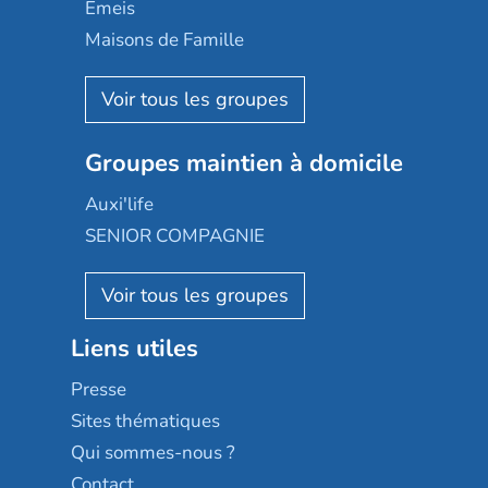
Domusvi
Emeis
Happy Senior
Maisons de Famille
Espace et vie
Korian
Aquarelia
Emera
Nexity edenea
Colisée
Les jardins d'Arcadie
Groupes maintien à domicile
Groupe SOS
Occitalia
Le Noble Âge
Auxi'life
Appartseniors
Almage
SENIOR COMPAGNIE
Villa beausoleil
Pavonis santé
AGE D'OR Services
Reseda
Résidalya
Stella management
Groupe aplus
Liens utiles
Les villages d'or
Sérénys
Presse
Résidences services Villa Médicis
Sites thématiques
Qui sommes-nous ?
Contact