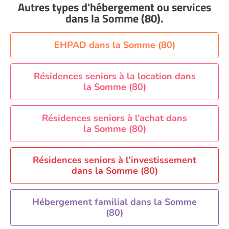
Autres types d'hébergement ou services
Aide à domicile Nice
dans la Somme (80)
.
Aide à domicile Nîmes
Aide à domicile Orléans
EHPAD dans la Somme (80)
Aide à domicile Paris
Aide à domicile Perpignan
Résidences seniors à la location dans
la Somme (80)
Aide à domicile Rennes
Aide à domicile Saint-Etienne
Résidences seniors à l’achat dans
Aide à domicile Toulouse
la Somme (80)
Recherche par ville
Résidences seniors à l’investissement
dans la Somme (80)
Hébergement familial dans la Somme
(80)