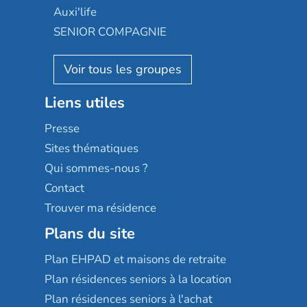
Occitalia
Le Noble Âge
Auxi'life
Appartseniors
Almage
SENIOR COMPAGNIE
Villa beausoleil
Pavonis santé
AGE D'OR Services
Reseda
Résidalya
Stella management
Groupe aplus
Liens utiles
Les villages d'or
Sérénys
Presse
Résidences services Villa Médicis
Sites thématiques
Qui sommes-nous ?
Contact
Trouver ma résidence
Plans du site
Plan EHPAD et maisons de retraite
Plan résidences seniors à la location
Plan résidences seniors à l'achat