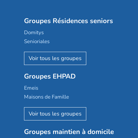
Groupes Résidences seniors
Domitys
Senioriales
Nohée
Les Résidentiels
Ovelia
Groupes EHPAD
Mobicap
Domusvi
Emeis
Happy Senior
Maisons de Famille
Espace et vie
Korian
Aquarelia
Emera
Nexity edenea
Colisée
Les jardins d'Arcadie
Groupes maintien à domicile
Groupe SOS