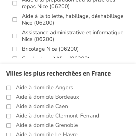
repas Nice (06200)
Aide à la toilette, habillage, déshabillage
Nice (06200)
Assistance administrative et informatique
Nice (06200)
Bricolage Nice (06200)
Garde de nuit Nice (06200)
Infirmiers Nice (06200)
Villes les plus recherchées en France
Jardinage Nice (06200)
Aide à domicile Angers
Aide aux courses Nice (06200)
Aide à domicile Bordeaux
Entretien du cadre de vie, ménage,
repassage, gestion du linge Nice (06200)
Aide à domicile Caen
Portage de repas Nice (06200)
Aide à domicile Clermont-Ferrand
Sorties (promenades, rendez-vous
Aide à domicile Grenoble
médicaux...) Nice (06200)
Aide à domicile Le Havre