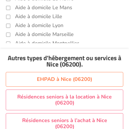
Promenade animaux de compagnie Nice
Aide à domicile Le Mans
(06200)
Aide à domicile Lille
Soins esthétiques Nice (06200)
Aide à domicile Lyon
Autres aides à domicile Nice (06200)
Aide à domicile Marseille
Voir toutes les aides à domicile à Nice (06200)
Aide à domicile Montpellier
Aide à domicile Nantes
Autres types d'hébergement ou services
à
Aide à domicile Nice
Nice (06200)
.
Aide à domicile Nîmes
Aide à domicile Orléans
EHPAD à Nice (06200)
Aide à domicile Paris
Aide à domicile Perpignan
Résidences seniors à la location à Nice
(06200)
Aide à domicile Rennes
Aide à domicile Saint-Etienne
Résidences seniors à l’achat à Nice
Aide à domicile Toulouse
(06200)