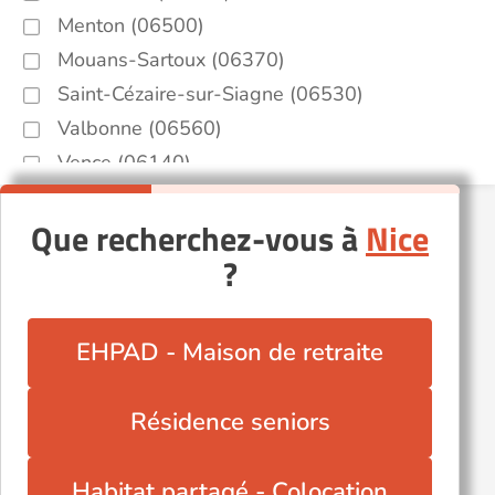
Menton (06500)
Mouans-Sartoux (06370)
Saint-Cézaire-sur-Siagne (06530)
Valbonne (06560)
Vence (06140)
Que recherchez-vous à
Nice
?
EHPAD - Maison de retraite
Résidence seniors
Habitat partagé - Colocation