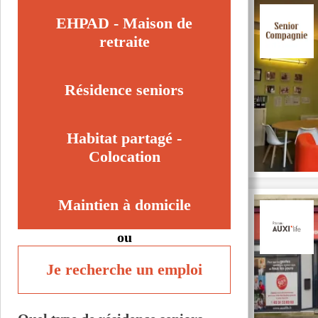
EHPAD - Maison de
retraite
Résidence seniors
Habitat partagé -
Colocation
Maintien à domicile
ou
Je recherche un emploi