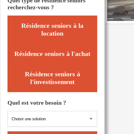
Quel type de résidence seniors
recherchez-vous ?
Résidence seniors à la
location
Résidence seniors à l'achat
Résidence seniors à
l'investissement
Quel est votre besoin ?