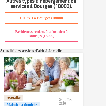
Autres types d'hébergement ou
Aide à domicile Nîmes
services
à Bourges (18000)
.
Aide à domicile Orléans
Aide à domicile Paris
EHPAD à Bourges (18000)
Aide à domicile Perpignan
Aide à domicile Rennes
Résidences seniors à la location à
Aide à domicile Saint-Etienne
Bourges (18000)
Aide à domicile Toulouse
Recherche par ville
Actualité des services d'aide à domicile
24 juillet
2026