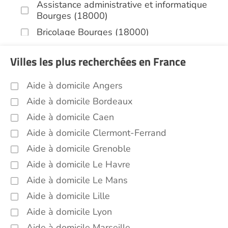
Assistance administrative et informatique
Bourges (18000)
Bricolage Bourges (18000)
Garde de nuit Bourges (18000)
Villes les plus recherchées en France
Jardinage Bourges (18000)
Aide aux courses Bourges (18000)
Aide à domicile Angers
Entretien du cadre de vie, ménage,
Aide à domicile Bordeaux
repassage, gestion du linge Bourges
Aide à domicile Caen
(18000)
Aide à domicile Clermont-Ferrand
Sorties (promenades, rendez-vous
médicaux...) Bourges (18000)
Aide à domicile Grenoble
Soins esthétiques Bourges (18000)
Aide à domicile Le Havre
Autres aides à domicile Bourges (18000)
Aide à domicile Le Mans
Voir toutes les aides à domicile à Bourges
Aide à domicile Lille
(18000)
Aide à domicile Lyon
Aide à domicile Marseille