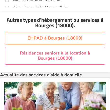
Aide à domicile Montpellier
Aide à domicile Nantes
Autres types d'hébergement ou services
à
Aide à domicile Nice
Bourges (18000)
.
Aide à domicile Nîmes
Aide à domicile Orléans
EHPAD à Bourges (18000)
Aide à domicile Paris
Aide à domicile Perpignan
Résidences seniors à la location à
Bourges (18000)
Aide à domicile Rennes
Aide à domicile Saint-Etienne
Actualité des services d'aide à domicile
Aide à domicile Toulouse
Recherche par ville