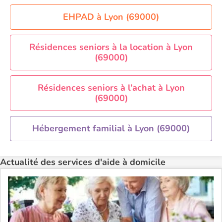
Aide à domicile Nîmes
Aide à domicile Orléans
EHPAD à Lyon (69000)
Aide à domicile Paris
Aide à domicile Perpignan
Résidences seniors à la location à Lyon
(69000)
Aide à domicile Rennes
Aide à domicile Saint-Etienne
Résidences seniors à l’achat à Lyon
Aide à domicile Toulouse
(69000)
Recherche par ville
Hébergement familial à Lyon (69000)
Actualité des services d'aide à domicile