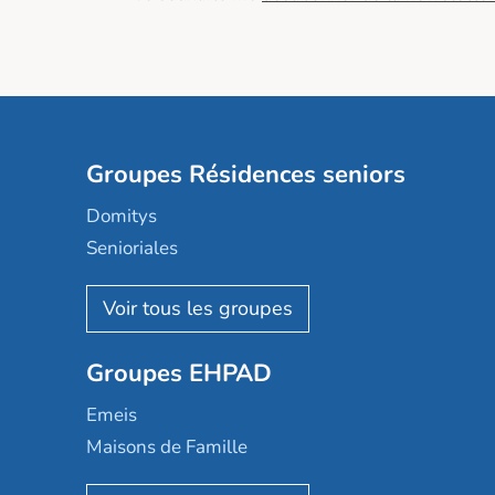
Groupes Résidences seniors
Domitys
Senioriales
Nohée
Les Résidentiels
Ovelia
Groupes EHPAD
Mobicap
Domusvi
Emeis
Happy Senior
Maisons de Famille
Espace et vie
Korian