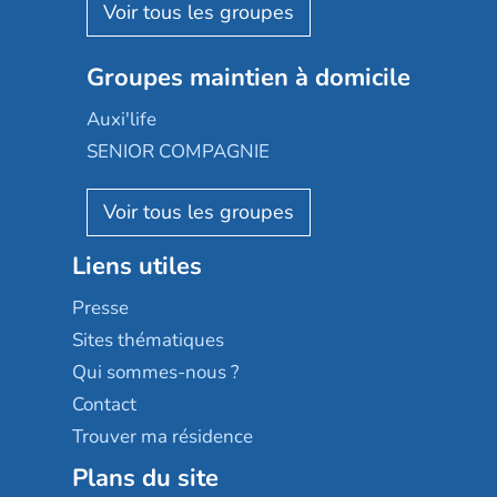
Aquarelia
Emera
Nexity edenea
Colisée
Les jardins d'Arcadie
Groupes maintien à domicile
Groupe SOS
Occitalia
Le Noble Âge
Auxi'life
Appartseniors
Almage
SENIOR COMPAGNIE
Villa beausoleil
Pavonis santé
AGE D'OR Services
Reseda
Résidalya
Stella management
Groupe aplus
Liens utiles
Les villages d'or
Sérénys
Presse
Résidences services Villa Médicis
Sites thématiques
Qui sommes-nous ?
Contact
Trouver ma résidence
Plans du site