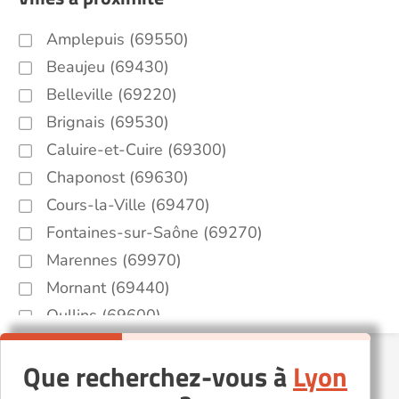
Amplepuis (69550)
Beaujeu (69430)
Belleville (69220)
Brignais (69530)
Caluire-et-Cuire (69300)
Chaponost (69630)
Cours-la-Ville (69470)
Fontaines-sur-Saône (69270)
Marennes (69970)
Mornant (69440)
Oullins (69600)
Saint-Genis-Laval (69230)
Que recherchez-vous à
Lyon
Sainte-Foy-lès-Lyon (69110)
Tarare (69170)