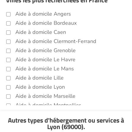
Villes les plus recherchées en France
Voir toutes les aides à domicile à Lyon (69000)
Aide à domicile Angers
Aide à domicile Bordeaux
Aide à domicile Caen
Aide à domicile Clermont-Ferrand
Aide à domicile Grenoble
Aide à domicile Le Havre
Aide à domicile Le Mans
Aide à domicile Lille
Aide à domicile Lyon
Aide à domicile Marseille
Aide à domicile Montpellier
Aide à domicile Nantes
Autres types d'hébergement ou services
à
Aide à domicile Nice
Lyon (69000)
.