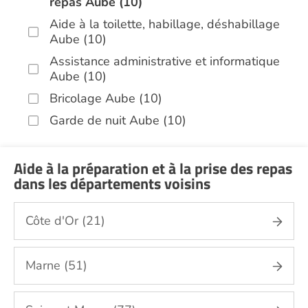
repas Aube (10)
Aide à la toilette, habillage, déshabillage
Aube (10)
Assistance administrative et informatique
Aube (10)
Bricolage Aube (10)
Garde de nuit Aube (10)
Jardinage Aube (10)
Aide aux courses Aube (10)
Aide à la préparation et à la prise des repas
dans les départements voisins
Entretien du cadre de vie, ménage,
repassage, gestion du linge Aube (10)
Côte d'Or (21)
Portage de repas Aube (10)
Sorties (promenades, rendez-vous
médicaux...) Aube (10)
Marne (51)
Autres aides à domicile Aube (10)
Voir toutes les aides à domicile dans l'Aube (10)