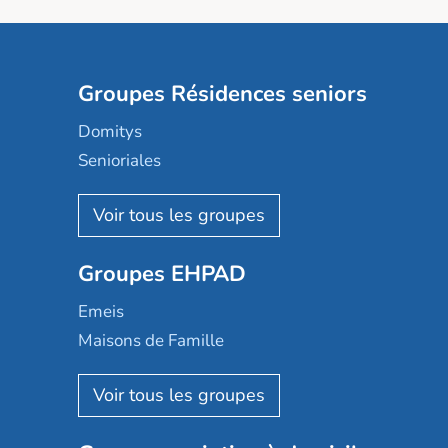
Groupes Résidences seniors
Domitys
Senioriales
Nohée
Les Résidentiels
Ovelia
Groupes EHPAD
Mobicap
Domusvi
Emeis
Happy Senior
Maisons de Famille
Espace et vie
Korian
Aquarelia
Emera
Nexity edenea
Colisée