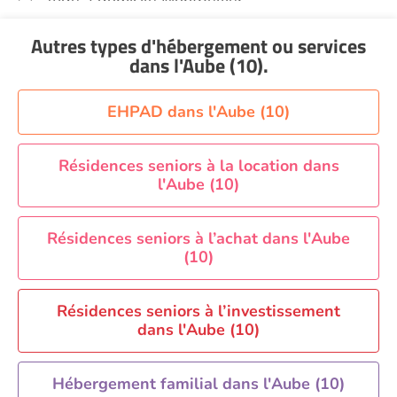
Aide à domicile Montpellier
Aide à domicile Nantes
Autres types d'hébergement ou services
Aide à domicile Nice
dans l'Aube (10)
.
Aide à domicile Nîmes
Aide à domicile Orléans
EHPAD dans l'Aube (10)
Aide à domicile Paris
Aide à domicile Perpignan
Résidences seniors à la location dans
l'Aube (10)
Aide à domicile Rennes
Aide à domicile Saint-Etienne
Résidences seniors à l’achat dans l'Aube
Aide à domicile Toulouse
(10)
Recherche par ville
Résidences seniors à l’investissement
dans l'Aube (10)
Hébergement familial dans l'Aube (10)