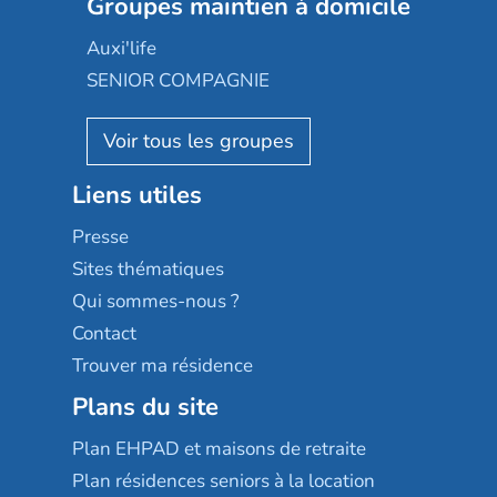
Les jardins d'Arcadie
Groupes maintien à domicile
Groupe SOS
Occitalia
Le Noble Âge
Auxi'life
Appartseniors
Almage
SENIOR COMPAGNIE
Villa beausoleil
Pavonis santé
AGE D'OR Services
Reseda
Résidalya
Stella management
Groupe aplus
Liens utiles
Les villages d'or
Sérénys
Presse
Résidences services Villa Médicis
Sites thématiques
Qui sommes-nous ?
Contact
Trouver ma résidence
Plans du site
Plan EHPAD et maisons de retraite
Plan résidences seniors à la location