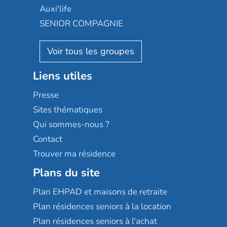
Occitalia
Le Noble Âge
Auxi'life
Appartseniors
Almage
SENIOR COMPAGNIE
Villa beausoleil
Pavonis santé
AGE D'OR Services
Reseda
Résidalya
Stella management
Groupe aplus
Liens utiles
Les villages d'or
Sérénys
Presse
Résidences services Villa Médicis
Sites thématiques
Qui sommes-nous ?
Contact
Trouver ma résidence
Plans du site
Plan EHPAD et maisons de retraite
Plan résidences seniors à la location
Plan résidences seniors à l'achat