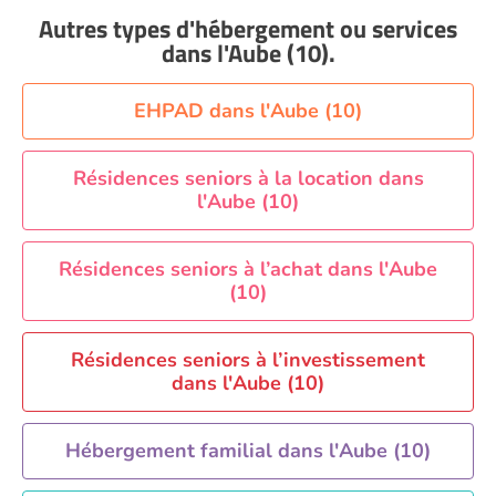
Aide à domicile Nantes
Autres types d'hébergement ou services
Aide à domicile Nice
dans l'Aube (10)
.
Aide à domicile Nîmes
Aide à domicile Orléans
EHPAD dans l'Aube (10)
Aide à domicile Paris
Aide à domicile Perpignan
Résidences seniors à la location dans
l'Aube (10)
Aide à domicile Rennes
Aide à domicile Saint-Etienne
Résidences seniors à l’achat dans l'Aube
Aide à domicile Toulouse
(10)
Recherche par ville
Résidences seniors à l’investissement
dans l'Aube (10)
Hébergement familial dans l'Aube (10)