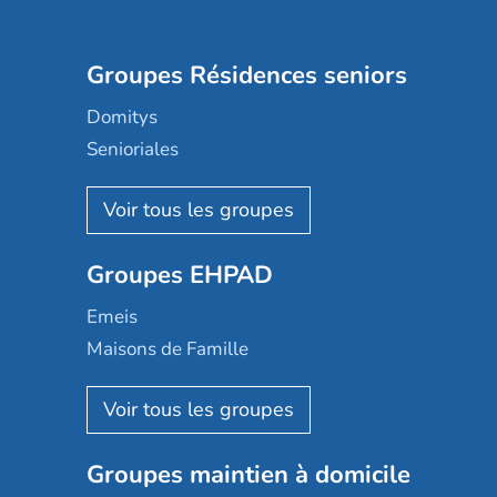
Groupes Résidences seniors
Domitys
Senioriales
Nohée
Les Résidentiels
Ovelia
Groupes EHPAD
Mobicap
Domusvi
Emeis
Happy Senior
Maisons de Famille
Espace et vie
Korian
Aquarelia
Emera
Nexity edenea
Colisée
Les jardins d'Arcadie
Groupes maintien à domicile
Groupe SOS