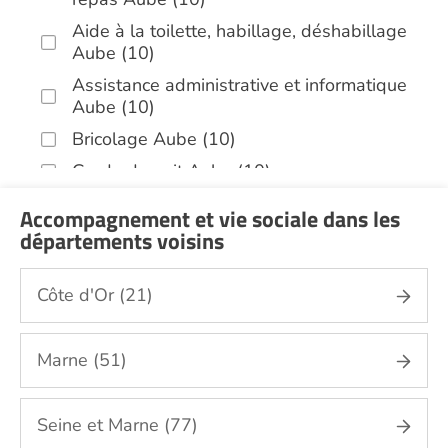
Aide à la toilette, habillage, déshabillage
Aube (10)
Assistance administrative et informatique
Aube (10)
Bricolage Aube (10)
Garde de nuit Aube (10)
Jardinage Aube (10)
Accompagnement et vie sociale dans les
Aide aux courses Aube (10)
départements voisins
Entretien du cadre de vie, ménage,
repassage, gestion du linge Aube (10)
Côte d'Or (21)
Portage de repas Aube (10)
Sorties (promenades, rendez-vous
Marne (51)
médicaux...) Aube (10)
Autres aides à domicile Aube (10)
Seine et Marne (77)
Voir toutes les aides à domicile dans l'Aube (10)