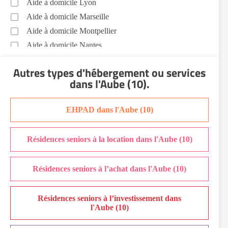
Aide à domicile Lyon
Aide à domicile Marseille
Aide à domicile Montpellier
Aide à domicile Nantes
Aide à domicile Nice
Autres types d'hébergement ou services
Aide à domicile Nîmes
dans l'Aube (10)
.
Aide à domicile Orléans
Aide à domicile Paris
EHPAD dans l'Aube (10)
Aide à domicile Perpignan
Aide à domicile Rennes
Résidences seniors à la location dans l'Aube (10)
Aide à domicile Saint-Etienne
Aide à domicile Toulouse
Résidences seniors à l’achat dans l'Aube (10)
Recherche par ville
Résidences seniors à l’investissement dans
l'Aube (10)