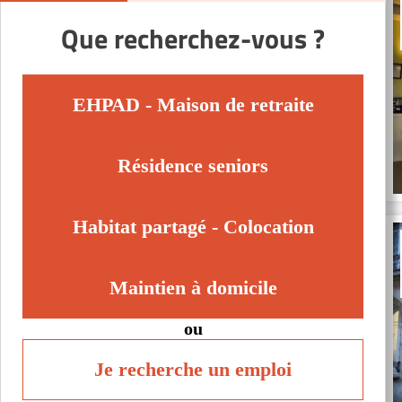
Que recherchez-vous ?
EHPAD - Maison de retraite
Résidence seniors
Habitat partagé - Colocation
Maintien à domicile
ou
Je recherche un emploi