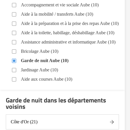
Accompagnement et vie sociale Aube (10)
Aide à la mobilité / transferts Aube (10)
Aide à la préparation et à la prise des repas Aube (10)
Aide à la toilette, habillage, déshabillage Aube (10)
Assistance administrative et informatique Aube (10)
Bricolage Aube (10)
Garde de nuit Aube (10)
Jardinage Aube (10)
Aide aux courses Aube (10)
Entretien du cadre de vie, ménage, repassage, gestion
du linge Aube (10)
Garde de nuit dans les départements
voisins
Portage de repas Aube (10)
Sorties (promenades, rendez-vous médicaux...) Aube
(10)
Côte d'Or (21)
Autres aides à domicile Aube (10)