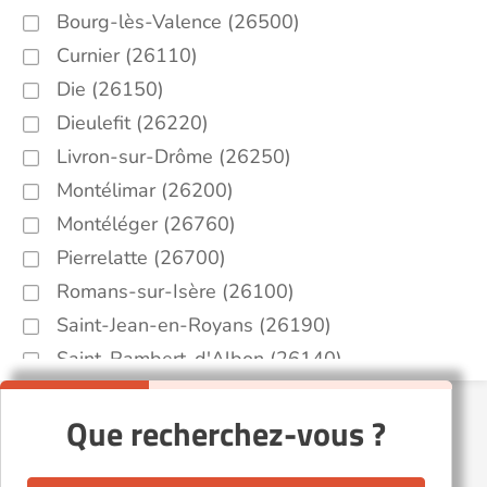
Bourg-lès-Valence (26500)
Curnier (26110)
Die (26150)
Dieulefit (26220)
Livron-sur-Drôme (26250)
Montélimar (26200)
Montéléger (26760)
Pierrelatte (26700)
Romans-sur-Isère (26100)
Saint-Jean-en-Royans (26190)
Saint-Rambert-d'Albon (26140)
Saint-Vallier (26240)
Que recherchez-vous ?
Tulette (26790)
Valence (26000)