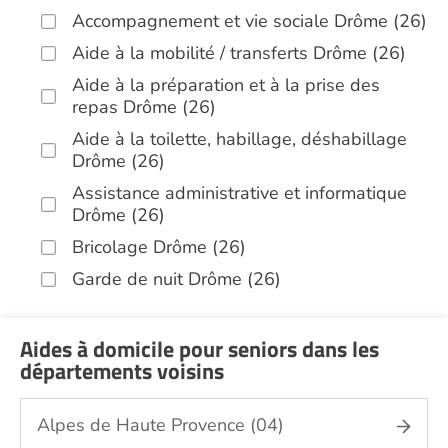
Accompagnement et vie sociale Drôme (26)
Aide à la mobilité / transferts Drôme (26)
Aide à la préparation et à la prise des
repas Drôme (26)
Aide à la toilette, habillage, déshabillage
Drôme (26)
Assistance administrative et informatique
Drôme (26)
Bricolage Drôme (26)
Garde de nuit Drôme (26)
Hospitalisation à domicile Drôme (26)
Infirmiers Drôme (26)
Aides à domicile pour seniors dans les
départements voisins
Jardinage Drôme (26)
Aide aux courses Drôme (26)
Alpes de Haute Provence (04)
Entretien du cadre de vie, ménage,