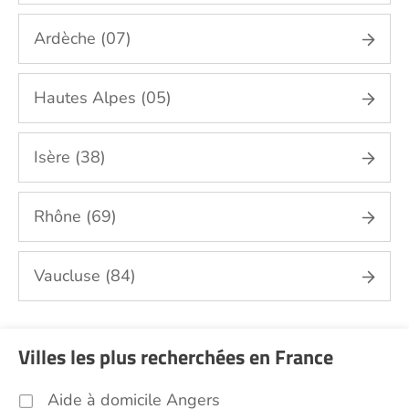
repassage, gestion du linge Drôme (26)
Ardèche (07)
Portage de repas Drôme (26)
Sorties (promenades, rendez-vous
médicaux...) Drôme (26)
Hautes Alpes (05)
Promenade animaux de compagnie Drôme
(26)
Isère (38)
Soins esthétiques Drôme (26)
Autres aides à domicile Drôme (26)
Rhône (69)
Voir toutes les aides à domicile dans la Drôme
(26)
Vaucluse (84)
Villes les plus recherchées en France
Aide à domicile Angers