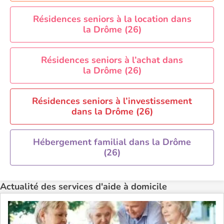
Aide à domicile Paris
Aide à domicile Perpignan
Résidences seniors à la location dans
la Drôme (26)
Aide à domicile Rennes
Aide à domicile Saint-Etienne
Résidences seniors à l’achat dans
Aide à domicile Toulouse
la Drôme (26)
Recherche par ville
Résidences seniors à l’investissement
dans la Drôme (26)
Hébergement familial dans la Drôme
(26)
Actualité des services d'aide à domicile