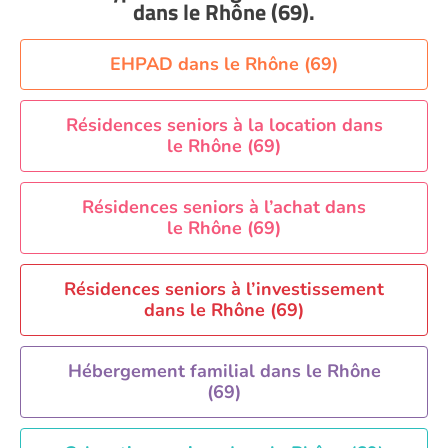
Aide à domicile Nice
dans le Rhône (69)
.
Aide à domicile Nîmes
Aide à domicile Orléans
EHPAD dans le Rhône (69)
Aide à domicile Paris
Aide à domicile Perpignan
Résidences seniors à la location dans
le Rhône (69)
Aide à domicile Rennes
Aide à domicile Saint-Etienne
Résidences seniors à l’achat dans
Aide à domicile Toulouse
le Rhône (69)
Recherche par ville
Résidences seniors à l’investissement
dans le Rhône (69)
Hébergement familial dans le Rhône
(69)