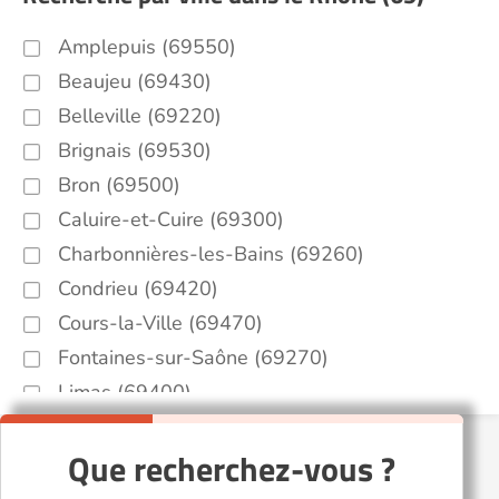
Amplepuis (69550)
Beaujeu (69430)
Belleville (69220)
Brignais (69530)
Bron (69500)
Caluire-et-Cuire (69300)
Charbonnières-les-Bains (69260)
Condrieu (69420)
Cours-la-Ville (69470)
Fontaines-sur-Saône (69270)
Limas (69400)
Lyon (69000)
Que recherchez-vous ?
Mornant (69440)
Neuville-sur-Saône (69250)