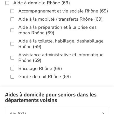
Aide à domicile Rhône (69)
Accompagnement et vie sociale Rhône (69)
Aide à la mobilité / transferts Rhône (69)
Aide à la préparation et à la prise des
repas Rhône (69)
Aide à la toilette, habillage, déshabillage
Rhône (69)
Assistance administrative et informatique
Rhône (69)
Bricolage Rhône (69)
Garde de nuit Rhône (69)
Hospitalisation à domicile Rhône (69)
Infirmiers Rhône (69)
Aides à domicile pour seniors dans les
départements voisins
Jardinage Rhône (69)
Aide aux courses Rhône (69)
Ain (01)