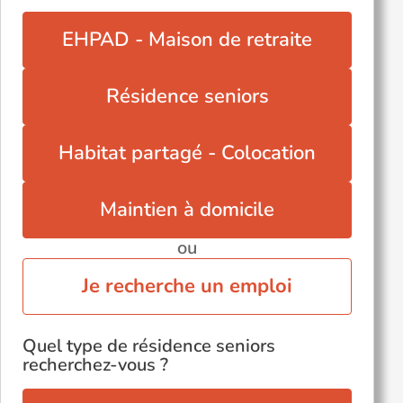
Oullins (69600)
EHPAD - Maison de retraite
Saint-Genis-Laval (69230)
Sainte-Foy-lès-Lyon (69110)
Résidence seniors
Villefranche-sur-Saône (69400)
Villeurbanne (69100)
Habitat partagé - Colocation
Écully (69130)
Voir toutes les villes du département
Maintien à domicile
ou
Je recherche un emploi
Quel type de résidence seniors
recherchez-vous ?