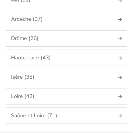
Entretien du cadre de vie, ménage,
repassage, gestion du linge Rhône (69)
Ardèche (07)
Portage de repas Rhône (69)
Sorties (promenades, rendez-vous
médicaux...) Rhône (69)
Drôme (26)
Promenade animaux de compagnie Rhône
(69)
Haute Loire (43)
Soins esthétiques Rhône (69)
Autres aides à domicile Rhône (69)
Isère (38)
Voir toutes les aides à domicile dans le Rhône
(69)
Loire (42)
Saône et Loire (71)