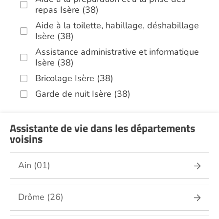
repas Isère (38)
Aide à la toilette, habillage, déshabillage
Isère (38)
Assistance administrative et informatique
Isère (38)
Bricolage Isère (38)
Garde de nuit Isère (38)
Hospitalisation à domicile Isère (38)
Infirmiers Isère (38)
Assistante de vie dans les départements
voisins
Jardinage Isère (38)
Aide aux courses Isère (38)
Ain (01)
Entretien du cadre de vie, ménage,
repassage, gestion du linge Isère (38)
Drôme (26)
Portage de repas Isère (38)
Sorties (promenades, rendez-vous