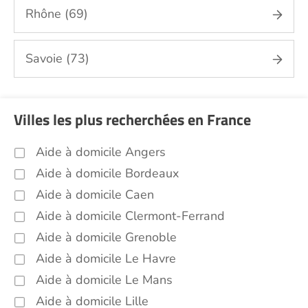
médicaux...) Isère (38)
Rhône (69)
Promenade animaux de compagnie Isère
(38)
Savoie (73)
Soins esthétiques Isère (38)
Autres aides à domicile Isère (38)
Voir toutes les aides à domicile en Isère (38)
Villes les plus recherchées en France
Aide à domicile Angers
Aide à domicile Bordeaux
Aide à domicile Caen
Aide à domicile Clermont-Ferrand
Aide à domicile Grenoble
Aide à domicile Le Havre
Aide à domicile Le Mans
Aide à domicile Lille