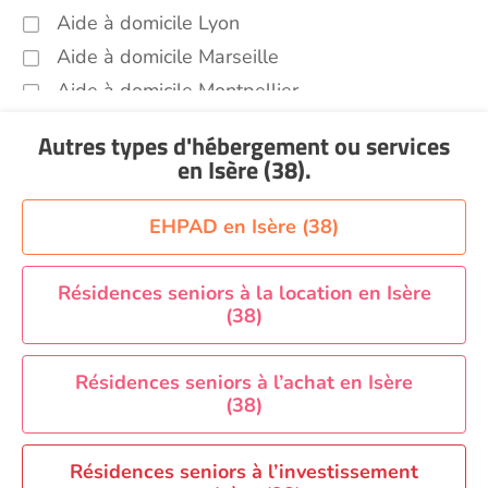
Aide à domicile Lyon
Aide à domicile Marseille
Aide à domicile Montpellier
Aide à domicile Nantes
Autres types d'hébergement ou services
Aide à domicile Nice
en Isère (38)
.
Aide à domicile Nîmes
Aide à domicile Orléans
EHPAD en Isère (38)
Aide à domicile Paris
Aide à domicile Perpignan
Résidences seniors à la location en Isère
(38)
Aide à domicile Rennes
Aide à domicile Saint-Etienne
Résidences seniors à l’achat en Isère
Aide à domicile Toulouse
(38)
Recherche par ville
Résidences seniors à l’investissement