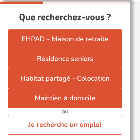
Lévignac-de-Guyenne (47120)
Que recherchez-vous ?
Miramont-de-Guyenne (47800)
Mézin (47170)
Nérac (47600)
EHPAD - Maison de retraite
Pujols (47300)
Saint-Sylvestre-sur-Lot (47140)
Résidence seniors
Tonneins (47400)
Tournon-d'Agenais (47370)
Habitat partagé - Colocation
Villeneuve-sur-Lot (47300)
Voir toutes les villes du département
Maintien à domicile
ou
Je recherche un emploi