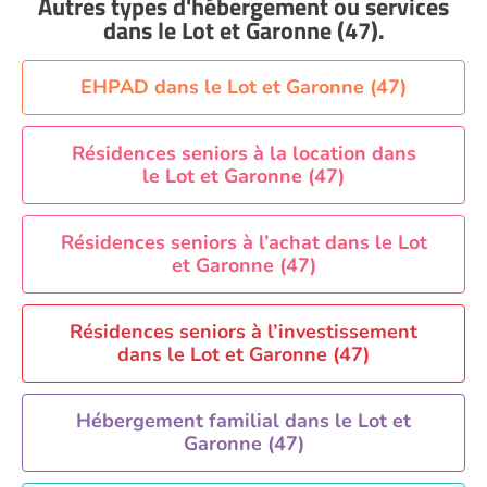
Autres types d'hébergement ou services
Aide à domicile Nice
dans le Lot et Garonne (47)
.
Aide à domicile Nîmes
Aide à domicile Orléans
EHPAD dans le Lot et Garonne (47)
Aide à domicile Paris
Aide à domicile Perpignan
Résidences seniors à la location dans
le Lot et Garonne (47)
Aide à domicile Rennes
Aide à domicile Saint-Etienne
Résidences seniors à l’achat dans le Lot
Aide à domicile Toulouse
et Garonne (47)
Recherche par ville
Résidences seniors à l’investissement
dans le Lot et Garonne (47)
Hébergement familial dans le Lot et
Garonne (47)