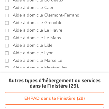
Aide à domicile Bordeaux
Autres aides à domicile Finistère (29)
Aide à domicile Caen
Voir toutes les aides à domicile dans le Finistère
Aide à domicile Clermont-Ferrand
(29)
Aide à domicile Grenoble
Aide à domicile Le Havre
Aide à domicile Le Mans
Aide à domicile Lille
Aide à domicile Lyon
Aide à domicile Marseille
Aide à domicile Montpellier
Aide à domicile Nantes
Autres types d'hébergement ou services
Aide à domicile Nice
dans le Finistère (29)
.
Aide à domicile Nîmes
Aide à domicile Orléans
EHPAD dans le Finistère (29)
Aide à domicile Paris