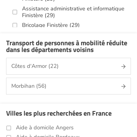
Assistance administrative et informatique
Finistère (29)
Bricolage Finistère (29)
Garde de nuit Finistère (29)
Transport de personnes à mobilité réduite
Infirmiers Finistère (29)
dans les départements voisins
Jardinage Finistère (29)
Aide aux courses Finistère (29)
Côtes d'Armor (22)
Entretien du cadre de vie, ménage,
repassage, gestion du linge Finistère (29)
Morbihan (56)
Portage de repas Finistère (29)
Sorties (promenades, rendez-vous
médicaux...) Finistère (29)
Villes les plus recherchées en France
Promenade animaux de compagnie
Finistère (29)
Aide à domicile Angers
Soins esthétiques Finistère (29)