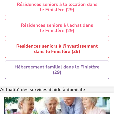
Aide à domicile Perpignan
Résidences seniors à la location dans
le Finistère (29)
Aide à domicile Rennes
Aide à domicile Saint-Etienne
Résidences seniors à l’achat dans
Aide à domicile Toulouse
le Finistère (29)
Recherche par ville
Résidences seniors à l’investissement
dans le Finistère (29)
Hébergement familial dans le Finistère
(29)
Actualité des services d'aide à domicile