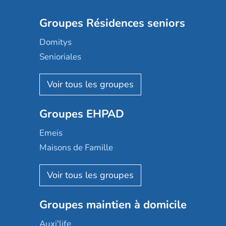
Groupes Résidences seniors
Domitys
Senioriales
Nohée
Les Résidentiels
Ovelia
Groupes EHPAD
Mobicap
Domusvi
Emeis
Happy Senior
Maisons de Famille
Espace et vie
Korian
Aquarelia
Emera
Nexity edenea
Colisée
Les jardins d'Arcadie
Groupes maintien à domicile
Groupe SOS
Occitalia
Le Noble Âge
Auxi'life