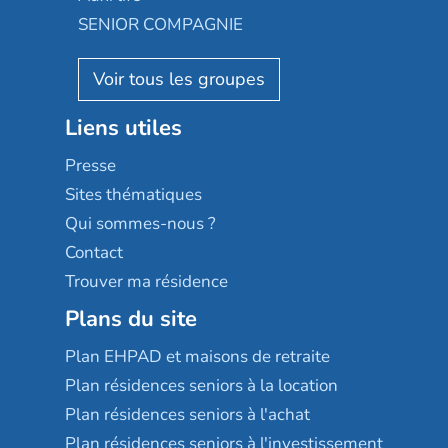
Appartseniors
Almage
SENIOR COMPAGNIE
Villa beausoleil
Pavonis santé
AGE D'OR Services
Reseda
Résidalya
Stella management
Groupe aplus
Liens utiles
Les villages d'or
Sérénys
Presse
Résidences services Villa Médicis
Sites thématiques
Qui sommes-nous ?
Contact
Trouver ma résidence
Plans du site
Plan EHPAD et maisons de retraite
Plan résidences seniors à la location
Plan résidences seniors à l'achat
Plan résidences seniors à l'investissement