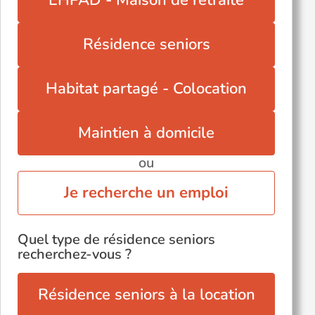
EHPAD - Maison de retraite
Quimper (29000)
Quimperlé (29300)
Résidence seniors
Roscoff (29680)
Saint-Pol-de-Léon (29250)
Habitat partagé - Colocation
Saint-Vougay (29440)
Voir toutes les villes du département
Maintien à domicile
ou
Je recherche un emploi
Quel type de résidence seniors
recherchez-vous ?
Résidence seniors à la location