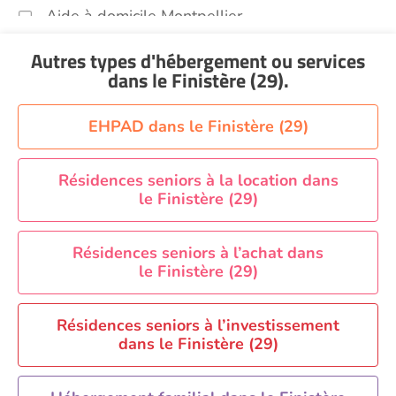
Aide à domicile Montpellier
Aide à domicile Nantes
Autres types d'hébergement ou services
Aide à domicile Nice
dans le Finistère (29)
.
Aide à domicile Nîmes
Aide à domicile Orléans
EHPAD dans le Finistère (29)
Aide à domicile Paris
Aide à domicile Perpignan
Résidences seniors à la location dans
le Finistère (29)
Aide à domicile Rennes
Aide à domicile Saint-Etienne
Résidences seniors à l’achat dans
Aide à domicile Toulouse
le Finistère (29)
Recherche par ville
Résidences seniors à l’investissement
dans le Finistère (29)