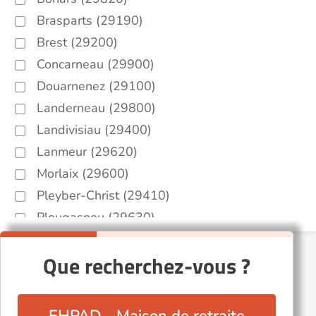
Brasparts (29190)
Brest (29200)
Concarneau (29900)
Douarnenez (29100)
Landerneau (29800)
Landivisiau (29400)
Lanmeur (29620)
Morlaix (29600)
Pleyber-Christ (29410)
Plougasnou (29630)
Plouigneau (29610)
Que recherchez-vous ?
Plouvorn (29420)
Plouénan (29420)
Pont-l'Abbé (29120)