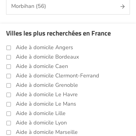
Portage de repas Finistère (29)
Morbihan (56)
Sorties (promenades, rendez-vous
médicaux...) Finistère (29)
Promenade animaux de compagnie
Villes les plus recherchées en France
Finistère (29)
Soins esthétiques Finistère (29)
Aide à domicile Angers
Autres aides à domicile Finistère (29)
Aide à domicile Bordeaux
Voir toutes les aides à domicile dans le Finistère
Aide à domicile Caen
(29)
Aide à domicile Clermont-Ferrand
Aide à domicile Grenoble
Aide à domicile Le Havre
Aide à domicile Le Mans
Aide à domicile Lille
Aide à domicile Lyon
Aide à domicile Marseille