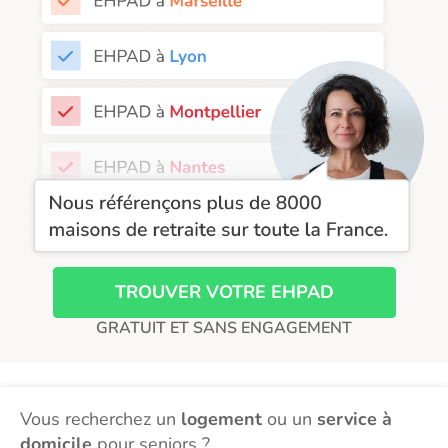
EHPAD Saint-Etienne
EHPAD Toulouse
EHPAD Tours
EHPAD Troyes
Recherche par ville
TROUVER VOTRE EHPAD
GRATUIT ET SANS ENGAGEMENT
Vous recherchez un
logement
ou un
service à
domicile
pour seniors ?