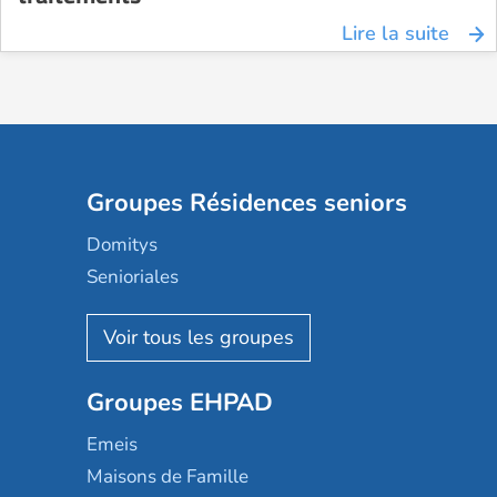
Lire la suite
Groupes Résidences seniors
Domitys
Senioriales
Nohée
Les Résidentiels
Ovelia
Groupes EHPAD
Mobicap
Domusvi
Emeis
Happy Senior
Maisons de Famille