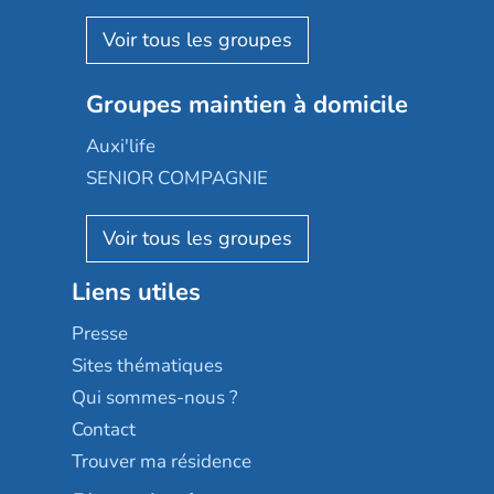
Espace et vie
Korian
Aquarelia
Emera
Nexity edenea
Colisée
Les jardins d'Arcadie
Groupes maintien à domicile
Groupe SOS
Occitalia
Le Noble Âge
Auxi'life
Appartseniors
Almage
SENIOR COMPAGNIE
Villa beausoleil
Pavonis santé
AGE D'OR Services
Reseda
Résidalya
Stella management
Groupe aplus
Liens utiles
Les villages d'or
Sérénys
Presse
Résidences services Villa Médicis
Sites thématiques
Qui sommes-nous ?
Contact
Trouver ma résidence