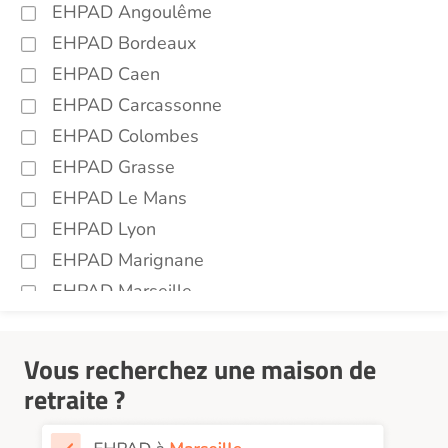
EHPAD Angoulême
EHPAD Bordeaux
EHPAD Caen
EHPAD Carcassonne
EHPAD Colombes
EHPAD Grasse
EHPAD Le Mans
EHPAD Lyon
EHPAD Marignane
EHPAD Marseille
EHPAD Montpellier
EHPAD Nantes
Vous recherchez une maison de
EHPAD Nice
retraite ?
EHPAD Paris
EHPAD Royan