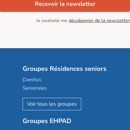
Recevoir la newsletter
Je souhaite me
désabonner de la newsletter
Groupes Résidences seniors
Domitys
Senioriales
Nohée
Les Résidentiels
Ovelia
Groupes EHPAD
Mobicap