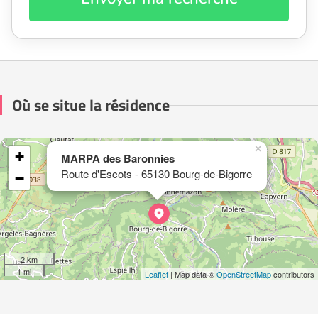
Où se situe la résidence
×
+
MARPA des Baronnies
Route d'Escots - 65130 Bourg-de-Bigorre
−
2 km
1 mi
Leaflet
| Map data ©
OpenStreetMap
contributors