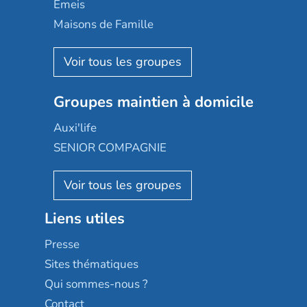
Domusvi
Emeis
Happy Senior
Maisons de Famille
Espace et vie
Korian
Aquarelia
Emera
Nexity edenea
Colisée
Les jardins d'Arcadie
Groupes maintien à domicile
Groupe SOS
Occitalia
Le Noble Âge
Auxi'life
Appartseniors
Almage
SENIOR COMPAGNIE
Villa beausoleil
Pavonis santé
AGE D'OR Services
Reseda
Résidalya
Stella management
Groupe aplus
Liens utiles
Les villages d'or
Sérénys
Presse
Résidences services Villa Médicis
Sites thématiques
Qui sommes-nous ?
Contact