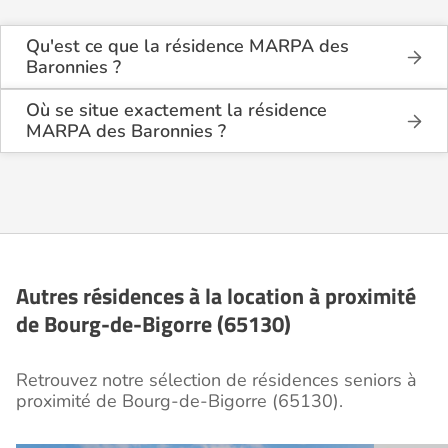
Qu'est ce que la résidence MARPA des
Baronnies ?
La résidence MARPA des Baronnies est une
résidence seniors .
Où se situe exactement la résidence
MARPA des Baronnies ?
Cette résidence du secteur privé se situe à Bourg-
La résidence MARPA des Baronnies est située
de-Bigorre (65130).
Route d'Escots à Bourg-de-Bigorre (65130), dans
les Hautes Pyrénées (65).
Autres résidences à la location à proximité
de Bourg-de-Bigorre (65130)
Retrouvez notre sélection de résidences seniors à
proximité de Bourg-de-Bigorre (65130).