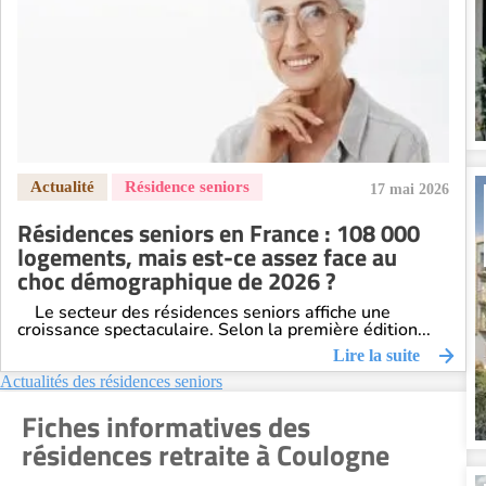
Résidence senior à la location Orléans
Résidence senior à la location Perpignan
Résidence senior à la location Reims
Résidence senior à la location Rennes
Résidence senior à la location Strasbourg
Résidence senior à la location Toulouse
17 mai 2026
Recherche par ville
Résidences seniors en France : 108 000
logements, mais est-ce assez face au
choc démographique de 2026 ?
Le secteur des résidences seniors affiche une
croissance spectaculaire. Selon la première édition...
Lire la suite
Actualités des résidences seniors
Fiches informatives des
résidences retraite à Coulogne