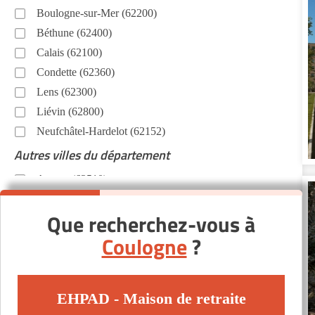
Boulogne-sur-Mer (62200)
Béthune (62400)
Calais (62100)
Condette (62360)
Lens (62300)
Liévin (62800)
Neufchâtel-Hardelot (62152)
Autres villes du département
Arques (62510)
Barlin (62620)
Que recherchez-vous à
Bruay-la-Buissière (62700)
Coulogne
?
Bully-les-Mines (62160)
Cucq (62780)
Divion (62460)
EHPAD - Maison de retraite
Frévent (62270)