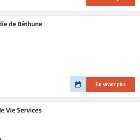
adie de Béthune
En savoir plus
e Vie Services
s