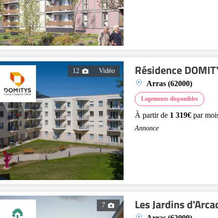
Résidence DOMITY
12
Vidéo
Arras (62000)
Logements disponibles
À partir de
1 319€
par moi
Annonce
Les Jardins d'Arca
7
Arras (62000)