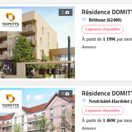
Résidence DOMITY
2
Béthune (62400)
Logements disponibles
À partir de
1 199€
par moi
Annonce
Résidence DOMITY
2
Neufchâtel-Hardelot 
Logements disponibles
À partir de
1 469€
par moi
Annonce