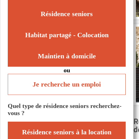
Le Touquet-Paris-Plage (62520)
Leforest (62790)
Résidence seniors
Nœux-les-Mines (62290)
Saint-Omer (62500)
Habitat partagé - Colocation
Maintien à domicile
ou
Je recherche un emploi
Quel type de résidence seniors recherchez-
vous ?
R
d
Résidence seniors à la location