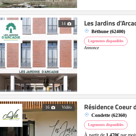
Les Jardins d'Arc
14
Béthune (62400)
Logements disponibles
Annonce
Résidence Coeur d
16
Vidéo
Condette (62360)
Logements disponibles
À partir de
1 470€
par moi