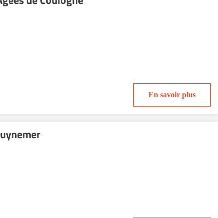
Agees de Coulogne
En savoir plus
Guynemer