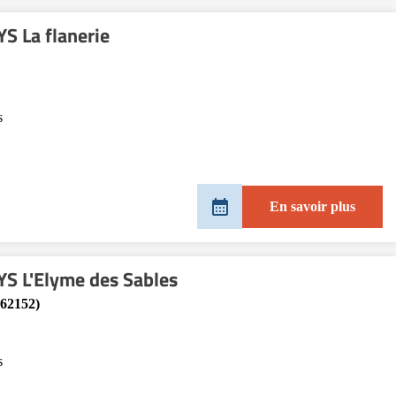
S La flanerie
s
En savoir plus
S L'Elyme des Sables
(62152)
s