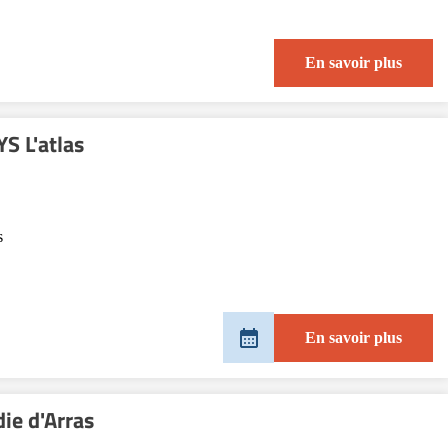
En savoir plus
S L'atlas
s
En savoir plus
die d'Arras