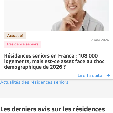
Résidence senior à la location Nîmes
Résidence senior à la location Orléans
Résidence senior à la location Perpignan
Résidence senior à la location Reims
Résidence senior à la location Rennes
17 mai 2026
Résidence senior à la location Strasbourg
Résidence senior à la location Toulouse
Résidences seniors en France : 108 000
Recherche par ville
logements, mais est-ce assez face au choc
démographique de 2026 ?
Lire la suite
Actualités des résidences seniors
Les derniers avis sur les résidences