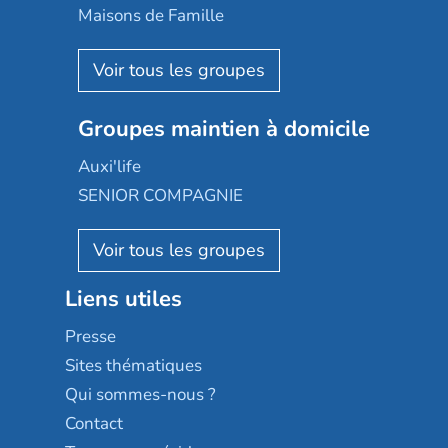
Happy Senior
Maisons de Famille
Espace et vie
Korian
Aquarelia
Emera
Nexity edenea
Colisée
Les jardins d'Arcadie
Groupes maintien à domicile
Groupe SOS
Occitalia
Le Noble Âge
Auxi'life
Appartseniors
Almage
SENIOR COMPAGNIE
Villa beausoleil
Pavonis santé
AGE D'OR Services
Reseda
Résidalya
Stella management
Groupe aplus
Liens utiles
Les villages d'or
Sérénys
Presse
Résidences services Villa Médicis
Sites thématiques
Qui sommes-nous ?
Contact