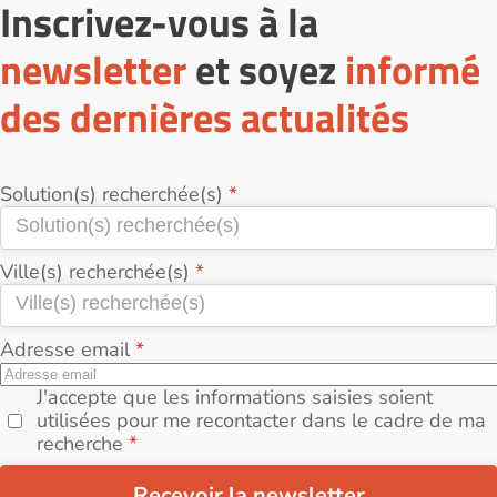
comparez les prestations, l’environnement et le tarif
Inscrivez-vous à la
réel (loyer + services + charges incluses).
newsletter
et soyez
informé
des dernières actualités
Solution(s) recherchée(s)
Ville(s) recherchée(s)
Adresse email
J'accepte que les informations saisies soient
utilisées pour me recontacter dans le cadre de ma
recherche
Recevoir la newsletter