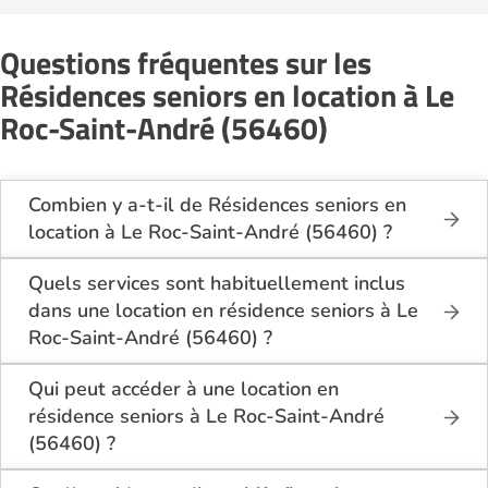
Questions fréquentes sur les
Résidences seniors en location à Le
Roc-Saint-André (56460)
Combien y a-t-il de Résidences seniors en
location à Le Roc-Saint-André (56460) ?
Sur le site Logement-seniors.com, on recense
actuellement 1 Résidences seniors en location à Le
Quels services sont habituellement inclus
Roc-Saint-André (56460).
dans une location en résidence seniors à Le
Roc-Saint-André (56460) ?
En location à Le Roc-Saint-André (56460), la
résidence seniors inclut généralement : l’entretien
Qui peut accéder à une location en
des espaces communs, l’accès à des activités, la
résidence seniors à Le Roc-Saint-André
présence d’un accueil / surveillance, la restauration
(56460) ?
ou service repas optionnel. Certains services sont
La location en résidence seniors à Le Roc-Saint-
optionnels et peuvent faire monter le tarif.