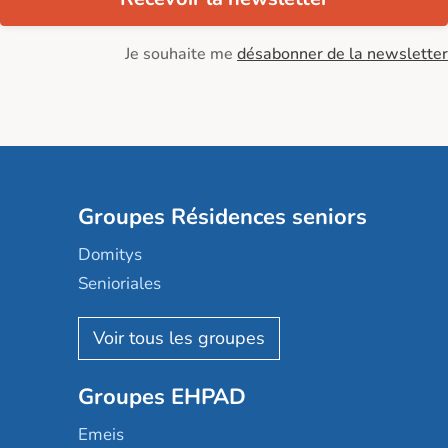
Je souhaite me
désabonner de la newsletter
Groupes Résidences seniors
Domitys
Senioriales
Nohée
Les Résidentiels
Ovelia
Groupes EHPAD
Mobicap
Domusvi
Emeis