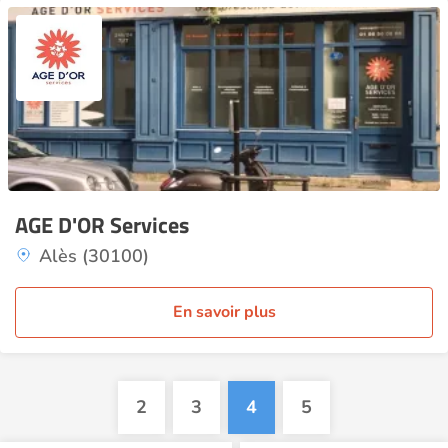
AGE D'OR Services
Alès (30100)
En savoir plus
2
3
4
5