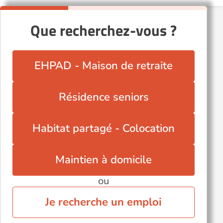
Mouleydier (24520)
Que recherchez-vous ?
Mussidan (24400)
Neuvic (24190)
Périgueux (24000)
EHPAD - Maison de retraite
Saint-Astier (24110)
Saint-Cyprien (24220)
Résidence seniors
Sarlat-la-Canéda (24200)
Vélines (24230)
Habitat partagé - Colocation
Église-Neuve-de-Vergt (24380)
Voir toutes les villes du département
Maintien à domicile
ou
Je recherche un emploi