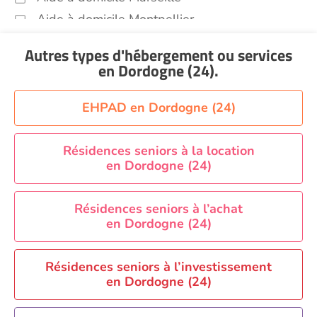
Aide à domicile Montpellier
Aide à domicile Nantes
Autres types d'hébergement ou services
Aide à domicile Nice
en Dordogne (24)
.
Aide à domicile Nîmes
Aide à domicile Orléans
EHPAD en Dordogne (24)
Aide à domicile Paris
Aide à domicile Perpignan
Résidences seniors à la location
en Dordogne (24)
Aide à domicile Rennes
Aide à domicile Saint-Etienne
Résidences seniors à l’achat
Aide à domicile Toulouse
en Dordogne (24)
Recherche par ville
Résidences seniors à l’investissement
en Dordogne (24)