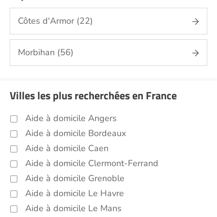
Aide aux courses Finistère (29)
Côtes d'Armor (22)
Entretien du cadre de vie, ménage,
repassage, gestion du linge Finistère (29)
Portage de repas Finistère (29)
Morbihan (56)
Sorties (promenades, rendez-vous
médicaux...) Finistère (29)
Promenade animaux de compagnie
Villes les plus recherchées en France
Finistère (29)
Soins esthétiques Finistère (29)
Aide à domicile Angers
Autres aides à domicile Finistère (29)
Aide à domicile Bordeaux
Voir toutes les aides à domicile dans le Finistère
Aide à domicile Caen
(29)
Aide à domicile Clermont-Ferrand
Aide à domicile Grenoble
Aide à domicile Le Havre
Aide à domicile Le Mans