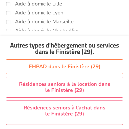
Aide à domicile Lille
Aide à domicile Lyon
Aide à domicile Marseille
Aide à domicile Montpellier
Aide à domicile Nantes
Autres types d'hébergement ou services
Aide à domicile Nice
dans le Finistère (29)
.
Aide à domicile Nîmes
Aide à domicile Orléans
EHPAD dans le Finistère (29)
Aide à domicile Paris
Aide à domicile Perpignan
Résidences seniors à la location dans
le Finistère (29)
Aide à domicile Rennes
Aide à domicile Saint-Etienne
Résidences seniors à l’achat dans
Aide à domicile Toulouse
le Finistère (29)
Recherche par ville